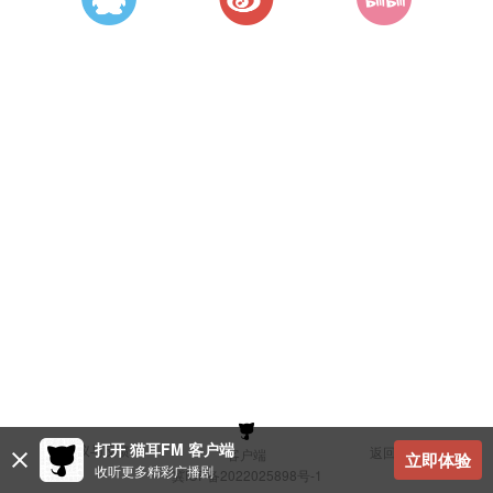
打开 猫耳FM 客户端
建议与反馈
返回顶部
客户端
立即体验
收听更多精彩广播剧
冀ICP备2022025898号-1