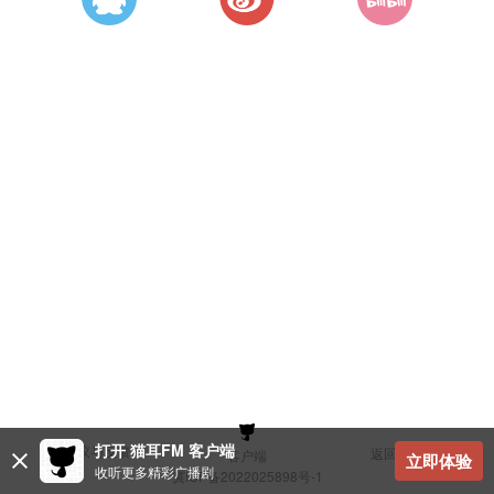
打开 猫耳FM 客户端
建议与反馈
返回顶部
客户端
立即体验
收听更多精彩广播剧
冀ICP备2022025898号-1