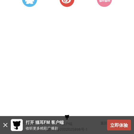
打开 猫耳FM 客户端
建议与反馈
返回顶部
客户端
立即体验
收听更多精彩广播剧
冀ICP备2022025898号-1