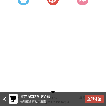
打开 猫耳FM 客户端
建议与反馈
返回顶部
客户端
立即体验
收听更多精彩广播剧
冀ICP备2022025898号-1