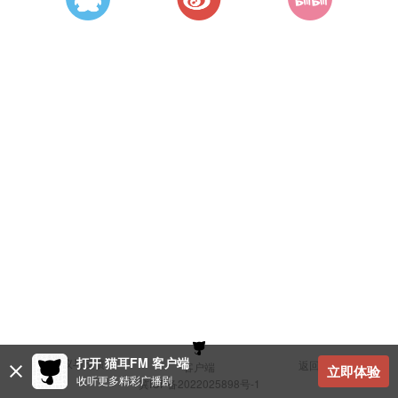
打开 猫耳FM 客户端
建议与反馈
返回顶部
客户端
立即体验
收听更多精彩广播剧
冀ICP备2022025898号-1