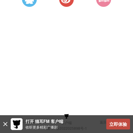
打开 猫耳FM 客户端
建议与反馈
返回顶部
客户端
立即体验
收听更多精彩广播剧
冀ICP备2022025898号-1