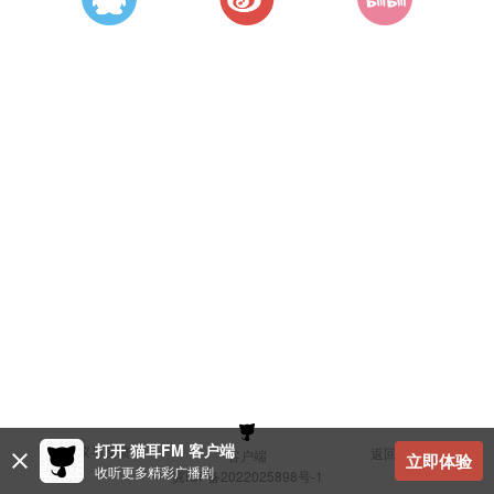
打开 猫耳FM 客户端
建议与反馈
返回顶部
客户端
立即体验
收听更多精彩广播剧
冀ICP备2022025898号-1