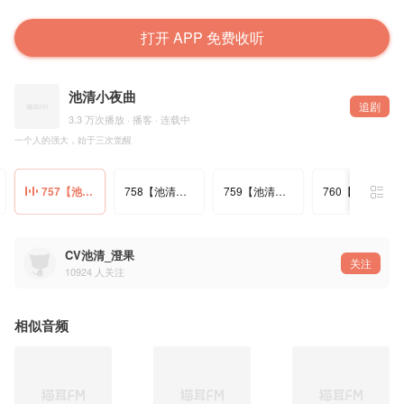
打开 APP 免费收听
池清小夜曲
追剧
3.3 万次播放 · 播客 · 连载中
一个人的强大，始于三次觉醒
757【池清夜读】一个人的强大，始于三次觉醒
758【池清夜读】远离内耗最好的方式：一切从简
759【池清夜读】祝你在无数个选择后走向自己
760【池清夜读】2025已过半：好的人生，一半一半
CV池清_澄果
关注
10924
人关注
相似音频