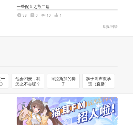
一些配音之熊二篇
38
0
10
1
举报/纠错
《一
他会闭麦，我
阿拉斯加的狮
狮子叫声教学
三》
怎么不会呢？
子
班（直播）