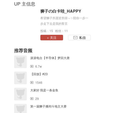
UP 主信息
狮子の白卡哇_HAPPY
希望狮子所愿皆所得～✨陪你一步一
步走下去是我的誓言
投稿：15 粉丝：11
+ 关注
私信
推荐音频
滚滚电台【半导体】梦回大唐
6.7w
【回放】#23
1546
大家好 我是一条金鱼
29
第一届狮子播间斗地主大赛