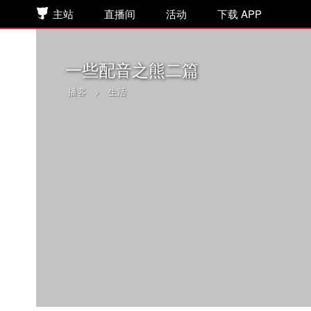
主站
直播间
活动
下载 APP
一些配音之熊二篇
播客
>
生活