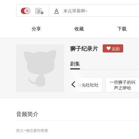
分享
收藏
下载
狮子纪录片
剧集
第一届狮子播
一些狮子的叫
小白兔吐吐吐
间斗地主大赛
声之咿哈
音频简介
熊大~俺也要吃蜂蜜