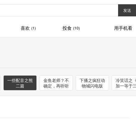
发送
喜欢
投食
用手机看
(1)
(10)
一些配音之熊
金鱼老师？不
下播之疯狂动
冷笑话之
二篇
确定，再听听
物城闪电版
加一等于