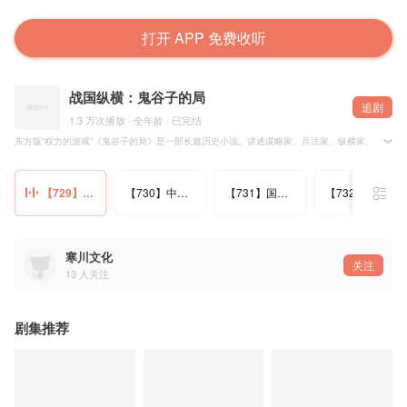
打开 APP 免费收听
战国纵横：鬼谷子的局
追剧
1.3 万次播放 · 全年龄 · 已完结
东方版“权力的游戏”《鬼谷子的局》是一部长篇历史小说。讲述谋略家、兵法家、纵横家、阴阳家
战国中期，在云梦山的幽谷中隐居一位被尊称为鬼谷子的老人。
在他身后的二千多年中，谋略家以他为宗，军事家认他为圣，纵横家奉他为祖，命相家拜他为祖师
【729】君臣相疑
【730】中山内乱
【731】国力殆尽
【732】亡羊补牢
寒川文化
关注
13
人关注
剧集推荐