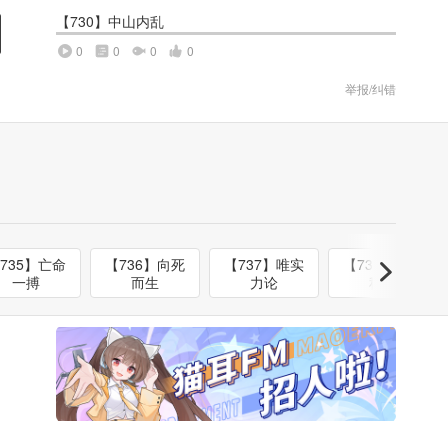
【730】中山内乱
0
0
0
0
举报/纠错
735】亡命
【736】向死
【737】唯实
【738】书僮
一搏
而生
力论
秋果