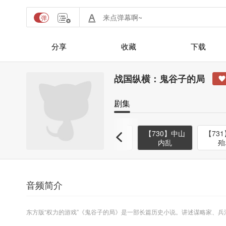
分享
收藏
下载
战国纵横：鬼谷子的局
剧集
金
【728】燕王
【729】君臣
【730】中山
【73
招贤
相疑
内乱
殆
音频简介
东方版“权力的游戏”《鬼谷子的局》是一部长篇历史小说。讲述谋略家、