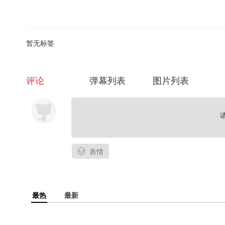
战国中期，在云梦山的幽谷中隐居一位被尊称为鬼谷子的老人。
在他身后的二千多年中，谋略家以他为宗，军事家认他为圣，纵横家奉他为
无所不能的神龙。
暂无标签
评论
弹幕列表
图片列表
表情
最热
最新