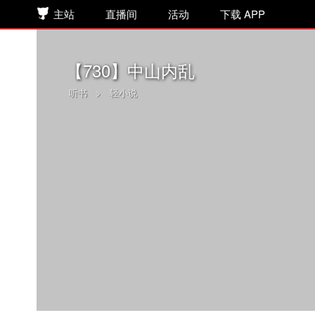
主站
直播间
活动
下载 APP
【730】中山内乱
听书
>
轻小说