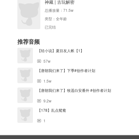
神藏 | 古玩解密
总播放量：
71.5w
类型：
全年龄
已完结
推荐音频
【轻小说】夏目友人帐【1】
57w
【唐朝我们来了】下季#创作者计划
1.5w
【唐朝我们来了】牧遥白安番外 #创作者计划
9.2w
【178】乱点鸳鸯
1