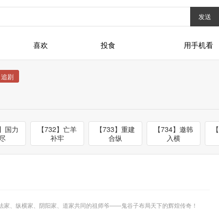
发送
喜欢
投食
用手机看
1】国力
【732】亡羊
【733】重建
【734】邀韩
【
尽
补牢
合纵
入横
兵法家、纵横家、阴阳家、道家共同的祖师爷——鬼谷子布局天下的辉煌传奇！