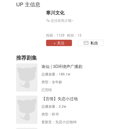
UP 主信息
寒川文化
Ta 还没有简介哦~
投稿：1129 粉丝：13
+ 关注
私信
推荐剧集
诛仙 | 3D环绕声广播剧
总播放量：
186.1w
类型：
全年龄
已完结
【言情】失恋小过地
总播放量：
2.2w
类型：
听书
更新至：失恋小过地06