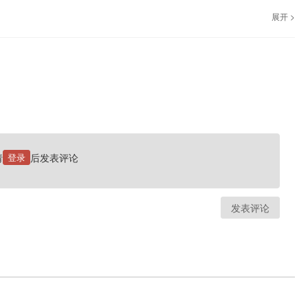
展开 >
祖，命相家拜他为祖师，仙道家尊他为真人。中国人将他视作智慧的化身，敬作
请
登录
后发表评论
发表评论