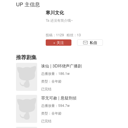
UP 主信息
寒川文化
Ta 还没有简介哦~
投稿：1129 粉丝：13
+ 关注
私信
推荐剧集
诛仙 | 3D环绕声广播剧
总播放量：
186.1w
类型：
全年龄
已完结
罪无可赦 | 悬疑刑侦
总播放量：
594.7w
类型：
全年龄
已完结