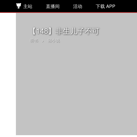
主站
直播间
活动
下载 APP
【148】非生儿子不可
听书
>
轻小说