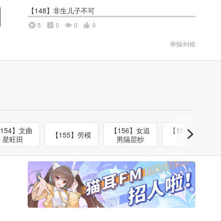
【148】非生儿子不可
5
0
0
0
举报/纠错
154】文曲
【156】女追
【157】易小
【155】劳模
星旺田
男隔层纱
梅