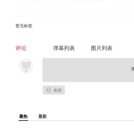
的一场文化搏弈。从人性和文化的视角解读了中国当代农民的共同命运，再
荒唐、疯狂、绝望带您重返那段尚未远去的真实历史现场。
暂无标签
评论
弹幕列表
图片列表
表情
最热
最新