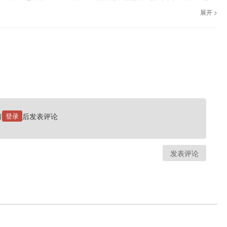
现了中原农村的生活真实。
展开 >
请
登录
后发表评论
发表评论