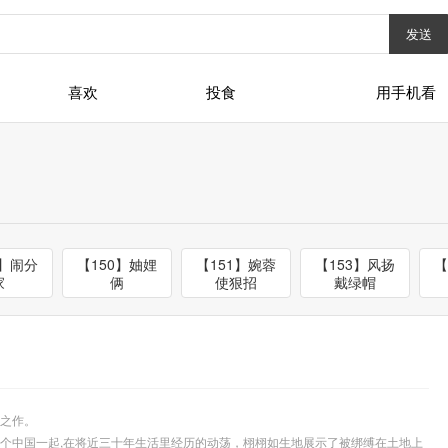
发送
喜欢
投食
用手机看
9】闹分
【150】妯娌
【151】婉蓉
【153】风扬
【
家
俩
使狠招
戴绿帽
之作。
个中国一起,在将近三十年生活里经历的动荡，栩栩如生地展示了被绑缚在土地上