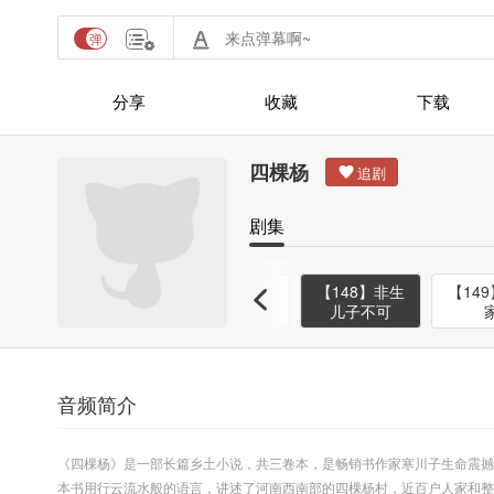
分享
收藏
下载
四棵杨
剧集
嫂
【146】过门
【147】众萌
【148】非生
【14
条件先谈好
娃偷瓜险涉河
儿子不可
音频简介
《四棵杨》是一部长篇乡土小说，共三卷本，是畅销书作家寒川子生命震撼
本书用行云流水般的语言，讲述了河南西南部的四棵杨村，近百户人家和整