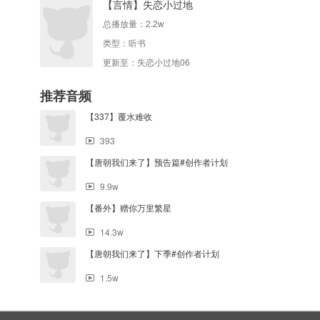
【言情】失恋小过地
总播放量：
2.2w
类型：
听书
更新至：失恋小过地06
推荐音频
【337】覆水难收
393
【唐朝我们来了】预告篇#创作者计划
9.9w
【番外】赠你万里繁星
14.3w
【唐朝我们来了】下季#创作者计划
1.5w