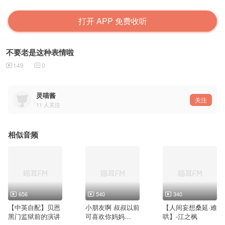
打开 APP 免费收听
不要老是这种表情啦
149
0
灵喵酱
关注
11
人关注
相似音频
656
540
340
【中英自配】贝恩
小朋友啊 叔叔以前
【人间妄想桑延·难
黑门监狱前的演讲
可喜欢你妈妈
哄】-江之枫