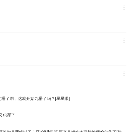
搭了啊，这就开始九搭了吗？[星星眼]
又犯浑了
还以为是我错过了八搭的剧[笑哭]原来是姐妹太期待他俩的合作了[偷