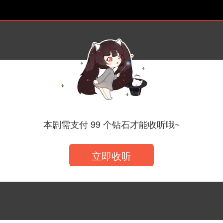
☾ 花絮陆✿这么不敢看到吗
本剧需支付 99 个钻石才能收听哦~
立即收听