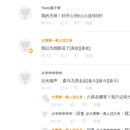
Tloml燕子呀
我的天呐！好开心![给心心]好好的!
02-13
3
回复
大周第一美人沈兰舟
我以为我眼花了[喜欢][喜欢]
02-13
2
回复
火华华华华华
识光循声 ，森马九搭走起[奋斗][奋斗][奋斗]
02-13
2
回复
：
八搭在哪里？我只记得七
大周第一美人沈兰舟
04-14
回复
：
回复 
：我
火华华华华华
@大周第一美人沈兰舟
04-14
回复
：
回复 
：我