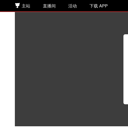
主站
直播间
活动
下载 APP
月半丁原著 | 广播剧《梦里人》
播客
>
FT/花絮