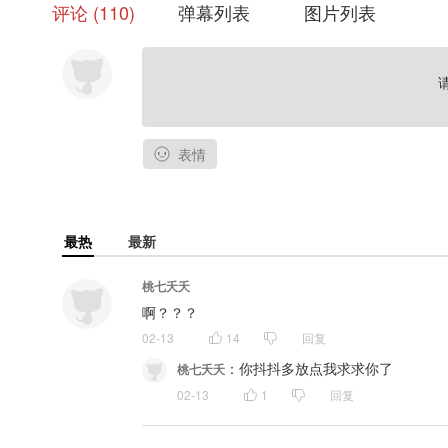
评论
110
弹幕列表
图片列表
表情
最热
最新
桃七夭夭
啊？？？
02-13
14
回复
：
你抖抖多放点我求求你了
桃七夭夭
02-13
1
回复