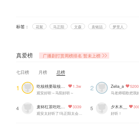
@月半丁丁酱 原著，@识光循声 出品制作，@猫⽿FM 独家播出，⼴播剧
❀花絮出场❀
文森@文火炖森蘑
标签：
花絮
马正阳
文森
袁铭喆
梦里人
马正阳@NAOKI煦
袁铭喆@铭喆Mz
STAFF
录音师
真爱榜
广播剧打赏周榜排名
暂未上榜
✿花絮制作✿
七日榜
月榜
总榜
音频制作：小九@箫玖吖
画师：秋安@墨生秋安
吃核桃要敲核桃壳
Zelia_a
1
2
1.3w
5200
字幕组：@OCIR·字幕组
观安好听～马阳好听～
麦杯红茶吃吃美食
夕木木__
3339
30
4
5
观安太好听了!马正阳太会配了!太会唱了!
好听！