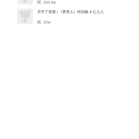
294.9w
月半丁原著 | 《梦里人》特别曲 ♪ 心上人
20w