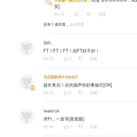
大周第一美人沈兰舟
@火华华华华华
笑]
04-15
回复
还有
1
条回复，
点击查看
识白_
FT！FT！FT！抬FT好不好！
02-13
2
回复
马正阳的兵V小白白V
超长售后！识光循声你好事做尽[OK]
02-13
2
回复
Yebi0124
求Ft，一直等[星星眼]
05-16
1
回复