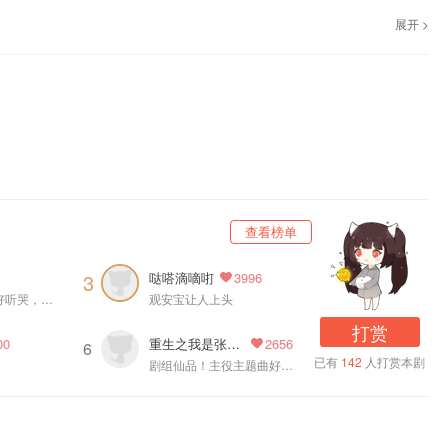
《梦里人》，2⽉9⽇起，每周日更新。
展开 >
查看榜单
哒嗒滴嘀咑
3
3996
马老师唱歌把我好听哭，字面上的！
观安宝让人上头
打赏
重生之我是张亦可
00
2656
6
已有
142
人打赏本剧
剧组仙品！主役主题曲好听！马马多唱！