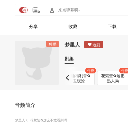
分享
收藏
下载
梦里人
独播
剧集
付费
付费
付费
情人节小剧场
起床福利音✿
哄睡福利音✿
花絮壹✿这把
✿洗手作羹汤
卫观安
卫观沧
熟人局
音频简介
梦里人 ☾ 花絮陆✿这么不敢看到吗