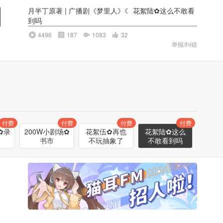
月半丁原著 | 广播剧《梦里人》☾ 花絮陆✿这么不敢看
到吗
4496
187
1083
32
举报/纠错
付费
付费
付费
付费
✿录
200W小剧场✿
花絮伍✿再也
花絮陆✿这么
G
书市
不玩抽象了
不敢看到吗