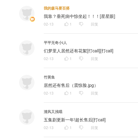
我的森马要百搭
我靠？垂死病中惊坐起！！！[星星眼]
02-13
1
回复
平平无奇小i人
们梦里人居然还有花絮[打call][打call]
02-13
1
回复
竹荚鱼
居然还有售后（震惊脸.jpg）
02-13
1
回复
清风又浅唱
五集剧更新一年!超长售后[打call]
02-13
1
回复