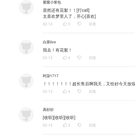
紫紫小笨包
居然还有花絮！！[打call]

太喜欢梦里人了，开心[喜欢]
02-13
5
回复
白茶live
我去！有花絮！
02-13
4
回复
时柒1717
！！！！！！！超长售后啊我天，又恰好今天放假，这
02-13
4
回复
高杉杉
[收听][收听][收听]
02-14
3
回复