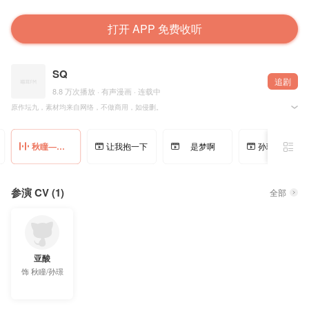
打开 APP 免费收听
SQ
追剧
8.8 万次播放 · 有声漫画 · 连载中
原作坛九，素材均来自网络，不做商用，如侵删。
原作微博指路：@坛九
秋瞳——我喜欢你——
让我抱一下
是梦啊
孙璟，你不要去
参演 CV (1)
全部
亚酸
饰
秋瞳/孙璟