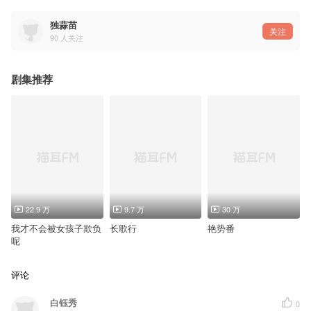
独蒜苗
关注
90
人关注
剧集推荐
22.9 万
9.7 万
30 万
我才不会被女孩子欺负
长歌行
艳势番
呢
评论
白钰秀
0