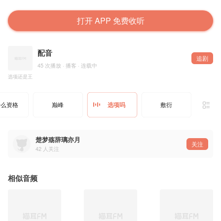
打开 APP 免费收听
配音
追剧
45 次播放 · 播客 · 连载中
选项还是王
什么资格
巅峰
选项吗
敷衍
楚梦殇辞璃亦月
关注
42
人关注
相似音频