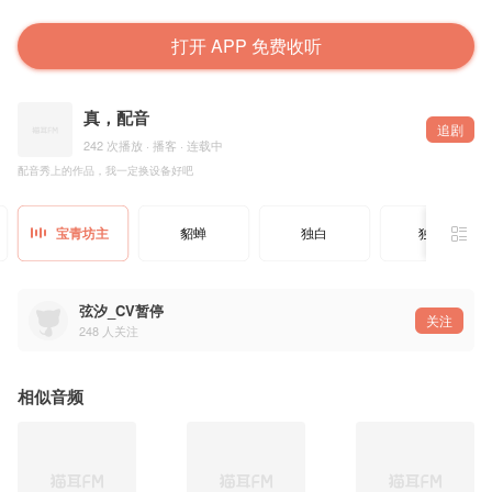
打开 APP 免费收听
真，配音
追剧
242 次播放 · 播客 · 连载中
配音秀上的作品，我一定换设备好吧
宝青坊主
貂蝉
独白
独白2
弦汐_CV暂停
关注
248
人关注
相似音频