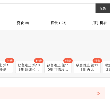
发送
喜欢
投食
用手机看
(9)
(125)
付费
付费
付费
付费
 第10
欲言难止 第10
欲言难止 第11
欲言难止 第11
欲
 外婆
9集 应该和许
0集 可惜没时
1集 再见
2
则说一声的
间了