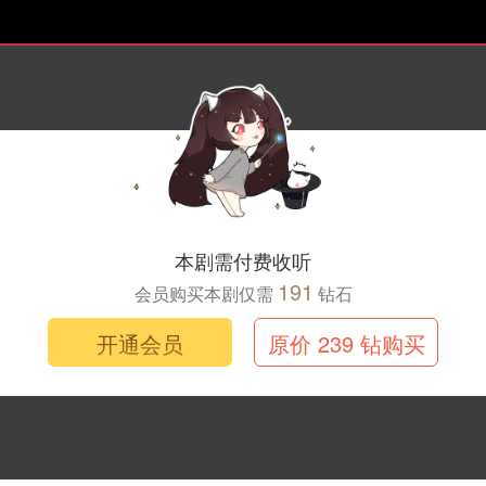
本剧需付费收听
191
会员购买本剧仅需
钻石
开通会员
原价 239 钻购买