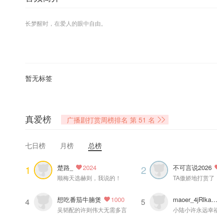
长梦醒时，在爱人的眼中自由。
麦香鸡呢原著，倒霉死勒、顺子等精彩演绎，多人精品有声剧《欲言难止》
共171集，前11集为免费收听集，专辑售价239钻石，购买专辑即可收听全
暂无标签
禁止盗版、篡改、用于其他商业用途等行为，违者将追究法律责任。
真爱榜
=配音组=
广播剧打赏周榜排名
第 51 名
旁白：长安乱
许则：倒霉死勒
七日榜
月榜
总榜
陆赫扬：顺子
顾昀迟：倔强的小红
楚路_
不可言说2026
1
2
2024
陆青墨：云鹤追
顺梅天选赫则，我说的！
TA傲娇地打赏了
贺蔚：蔡杰
池嘉寒：木小柏
想吃番茄牛腩煲
maoer_4jRlkaY7fG
1000
4
5
温然：孙路路（特邀出演）
吴韬配的许则伟大无需多言
小陆小许永远幸