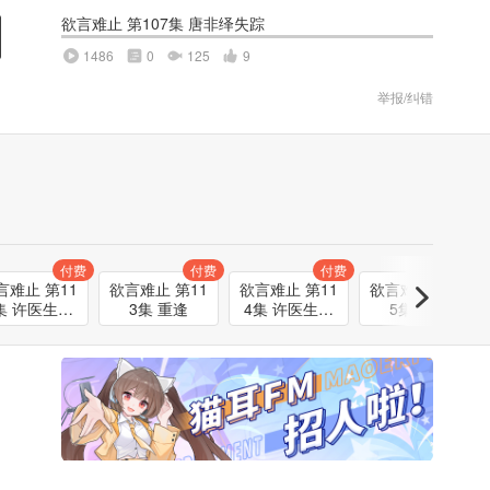
欲言难止 第107集 唐非绎失踪
1486
0
125
9
举报/纠错
付费
付费
付费
付费
言难止 第11
欲言难止 第11
欲言难止 第11
欲言难止 第11
集 许医生，
3集 重逢
4集 许医生看
5集 救援
你好
起来很怕你