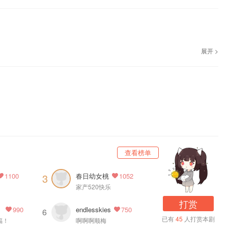
，欢迎收听~
展开 >
部内容。
查看榜单
春日幼女桃
3
1100
1052
家产520快乐
打赏
8G
endlesskies
990
750
6
已有
45
人打赏本剧
福！
啊啊啊顺梅