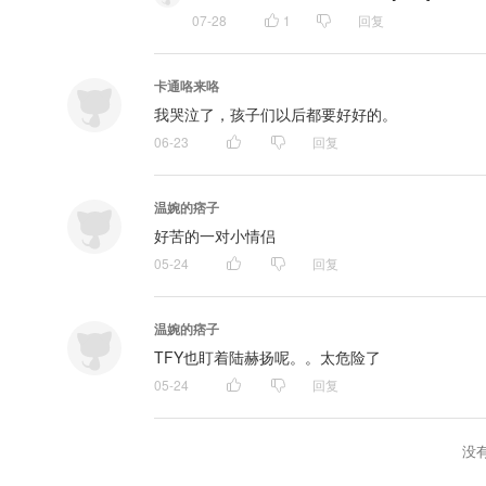
07-28
1
回复
卡通咯来咯
我哭泣了，孩子们以后都要好好的。
06-23
回复
温婉的痞子
好苦的一对小情侣
05-24
回复
温婉的痞子
TFY也盯着陆赫扬呢。。太危险了
05-24
回复
没