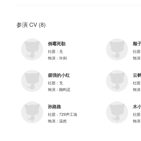
参与配音
关帅、二浮、麻雀、刺猬、释白衣、正直君、南悠、三九、浅草信、逝枫、
儿、调儿
参演 CV
(
8
)
倒霉死勒
顺
=制作组=
社团：
无
社团
出品：磨铁
饰演：
许则
饰演
策划：桑雪、康娜
总监制：桑雪
倔强的小红
云
版权运营：康娜
制作：有点儿酷制作团队
社团：
无
社团
制作人：调儿、月灵纷飞
饰演：
顾昀迟
饰演
配音导演：调儿
项目统筹：月灵纷飞
孙路路
木
剧本修订：李博士、桑雪、调儿
社团：
729声工场
社团
正剧后期：雨歌
饰演：
温然
饰演
正剧对轨：芝麻狐、浅宝
录音师：坨坨、段小珊
录音棚：程有文化、沉听文化