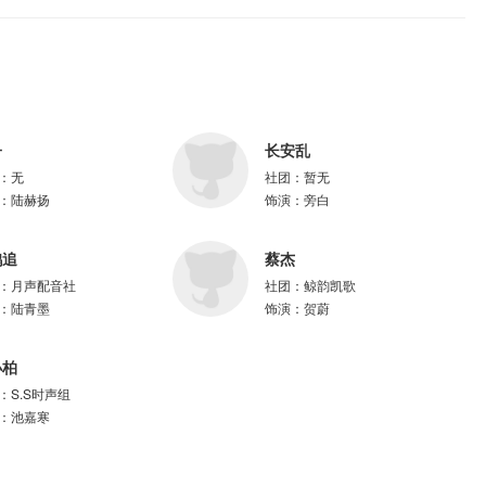
唐吉、貔貅肛、糖小糖、老信、艺恒、云颜、毛一飘、方小明、苏暖意、紫枫
子
长安乱
：
无
社团：
暂无
：
陆赫扬
饰演：
旁白
鹤追
蔡杰
：
月声配音社
社团：
鲸韵凯歌
：
陆青墨
饰演：
贺蔚
小柏
：
S.S时声组
：
池嘉寒