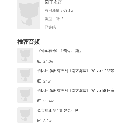
囚于永夜
总播放量：
63.1w
类型：
听书
已完结
推荐音频
《仲冬有蝉》主预告·「柒」
21.6w
卡比丘原著|有声剧《南方海啸》·Wave 47·结婚
24w
卡比丘原著|有声剧《南方海啸》·Wave 50·回家
23.4w
欲言难止 第1集 好久不见
8.2w