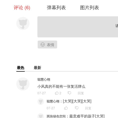
封面画师：么三个零
评论
6
弹幕列表
图片列表
字体设计：澈澈、旺旺小早
美术设计：旺旺小早
表情
最热
最新
聪慧心翎
小风真的不能有一张复活牌么
07-27
2
回复
：
[大哭][大哭][大哭]
聪慧心翎
07-27
回复
：
最意难平的孩子[大哭]
两块绿色空间