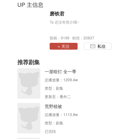
UP 主信息
磨铁君
Ta 还没有简介哦~
投稿：9196 粉丝：20837
+ 关注
私信
推荐剧集
一屋暗灯 全一季
总播放量：
1209.4w
类型：
剧集
更新至：番外二
荒野植被
总播放量：
1113.9w
类型：
剧集
已完结