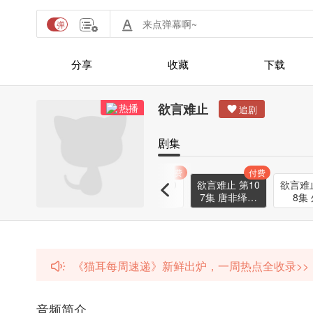
分享
收藏
下载
欲言难止
热播
剧集
付费
付费
付费
付费
10
欲言难止 第10
欲言难止 第10
欲言难止 第10
欲言难止
的
5集 当年的真
6集 他叫许洺
7集 唐非绎失
8集
相
踪
《猫耳每周速递》新鲜出炉，一周热点全收录>>
音频简介