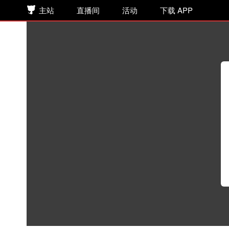
主站
直播间
活动
下载 APP
欲言难止 第107集 唐非绎失踪
听书
>
网络小说