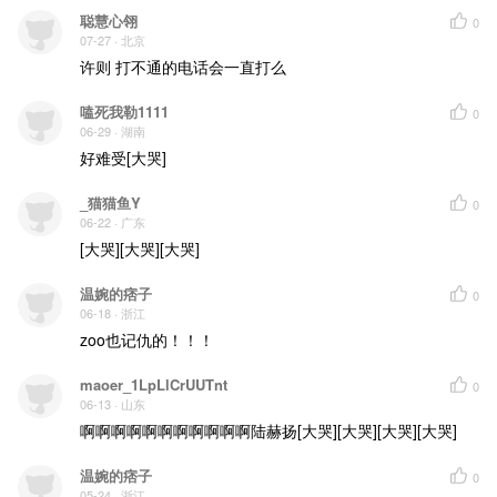
聪慧心翎
0
07-27
· 北京
许则 打不通的电话会一直打么
嗑死我勒1111
0
06-29
· 湖南
好难受[大哭]
_猫猫鱼Y
0
06-22
· 广东
[大哭][大哭][大哭]
温婉的痞子
0
06-18
· 浙江
zoo也记仇的！！！
maoer_1LpLlCrUUTnt
0
06-13
· 山东
啊啊啊啊啊啊啊啊啊啊啊陆赫扬[大哭][大哭][大哭][大哭]
温婉的痞子
0
05-24
· 浙江