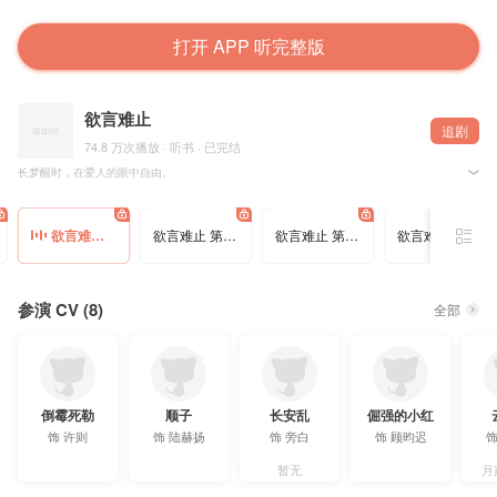
打开 APP 听完整版
欲言难止
追剧
74.8 万次播放 · 听书 · 已完结
长梦醒时，在爱人的眼中自由。
麦香鸡呢原著，倒霉死勒、顺子等精彩演绎，多人精品有声剧《欲言难止》，欢迎收听~
欲言难止 第109集 应该和许则说一声的
欲言难止 第110集 可惜没时间了
欲言难止 第111集 再见
欲言难止 第112集 许医生，你好
共171集，前11集为免费收听集，专辑售价239钻石，购买专辑即可收听全部内容。
禁止盗版、篡改、用于其他商业用途等行为，违者将追究法律责任。
参演 CV (8)
全部
=配音组=
旁白：长安乱
许则：倒霉死勒
陆赫扬：顺子
顾昀迟：倔强的小红
陆青墨：云鹤追
贺蔚：蔡杰
倒霉死勒
顺子
长安乱
倔强的小红
池嘉寒：木小柏
饰
许则
饰
陆赫扬
饰
旁白
饰
顾昀迟
温然：孙路路（特邀出演）
参与配音
暂无
月
关帅、二浮、麻雀、刺猬、释白衣、正直君、南悠、三九、浅草信、逝枫、唐吉、貔貅肛、糖小糖