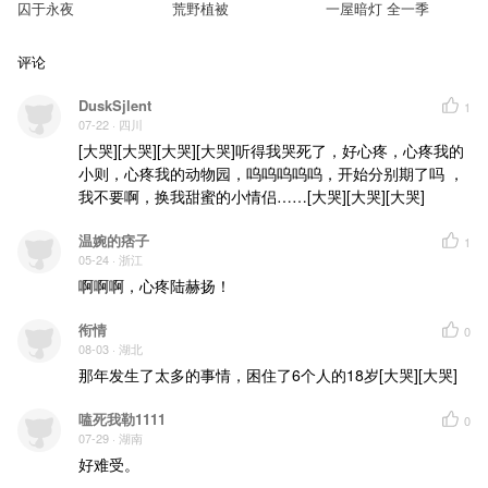
囚于永夜
荒野植被
一屋暗灯 全一季
评论
DuskSjlent
1
07-22
· 四川
[大哭][大哭][大哭][大哭]听得我哭死了，好心疼，心疼我的
小则，心疼我的动物园，呜呜呜呜呜，开始分别期了吗 ，
我不要啊，换我甜蜜的小情侣……[大哭][大哭][大哭]
温婉的痞子
1
05-24
· 浙江
啊啊啊，心疼陆赫扬！
衔情
0
08-03
· 湖北
那年发生了太多的事情，困住了6个人的18岁[大哭][大哭]
嗑死我勒1111
0
07-29
· 湖南
好难受。