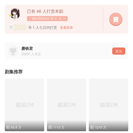
已有 46 人打赏本剧
=制作组=
出品：磨铁
广播剧周榜排名
第 51 名
策划：桑雪、康娜
总监制：桑雪
等 1 人七日内打赏
查看榜单
版权运营：康娜
制作：有点儿酷制作团队
制作人：调儿、月灵纷飞
配音导演：调儿
项目统筹：月灵纷飞
磨铁君
剧本修订：李博士、桑雪、调儿
关注
20837
人关注
正剧后期：雨歌
正剧对轨：芝麻狐、浅宝
录音师：坨坨、段小珊
录音棚：程有文化、沉听文化
剧集推荐
封面画师：么三个零
字体设计：澈澈、旺旺小早
美术设计：旺旺小早
63.8 万
1113 万
1210 万