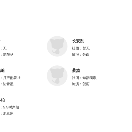
唐吉、貔貅肛、糖小糖、老信、艺恒、云颜、毛一飘、方小明、苏暖意、紫枫
子
长安乱
：
无
社团：
暂无
：
陆赫扬
饰演：
旁白
鹤追
蔡杰
：
月声配音社
社团：
鲸韵凯歌
：
陆青墨
饰演：
贺蔚
小柏
：
S.S时声组
：
池嘉寒