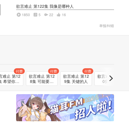
欲言难止 第122集 我像是哪种人
1850
5
22
16
举报/纠错
付费
付费
付费
付费
言难止 第12
欲言难止 第12
欲言难止 第12
欲言难止 第13
集 希望你诚
8集 可能要找
9集 关键的人
0集 吃饭
实一点
到答案了