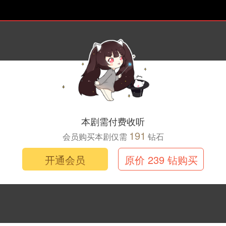
本剧需付费收听
191
会员购买本剧仅需
钻石
开通会员
原价 239 钻购买