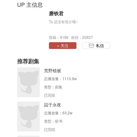
UP 主信息
磨铁君
Ta 还没有简介哦~
投稿：9196 粉丝：20837
+ 关注
私信
推荐剧集
荒野植被
总播放量：
1113.9w
类型：
剧集
已完结
囚于永夜
总播放量：
63.2w
类型：
听书
已完结