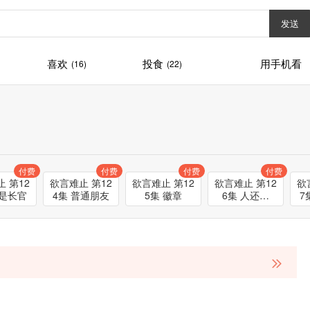
发送
喜欢
投食
用手机看
(16)
(22)
付费
付费
付费
付费
 第12
欲言难止 第12
欲言难止 第12
欲言难止 第12
欲
您是长官
4集 普通朋友
5集 徽章
6集 人还活
7
着，就是好事