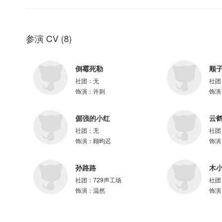
参与配音
关帅、二浮、麻雀、刺猬、释白衣、正直君、南悠、三九、浅草信、逝枫、
儿、调儿
参演 CV
(
8
)
倒霉死勒
顺
=制作组=
社团：
无
社团
出品：磨铁
饰演：
许则
饰演
策划：桑雪、康娜
总监制：桑雪
倔强的小红
云
版权运营：康娜
制作：有点儿酷制作团队
社团：
无
社团
制作人：调儿、月灵纷飞
饰演：
顾昀迟
饰演
配音导演：调儿
项目统筹：月灵纷飞
孙路路
木
剧本修订：李博士、桑雪、调儿
社团：
729声工场
社团
正剧后期：雨歌
饰演：
温然
饰演
正剧对轨：芝麻狐、浅宝
录音师：坨坨、段小珊
录音棚：程有文化、沉听文化