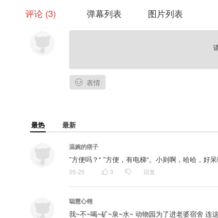
封面画师：么三个零
评论
3
弹幕列表
图片列表
字体设计：澈澈、旺旺小早
美术设计：旺旺小早
表情
最热
最新
温婉的痞子
”方便吗？“ ”方便，有电梯“。小则啊，哈哈，好
05-25
3
回复
聪慧心翎
我~不~喝~矿~泉~水~ 动物园为了进老婆宿舍 