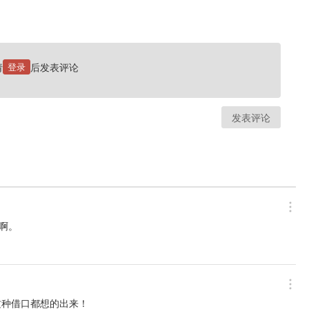
请
登录
后发表评论
发表评论
呆啊。
连这种借口都想的出来！