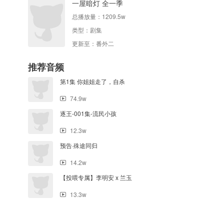
一屋暗灯 全一季
总播放量：
1209.5w
类型：
剧集
更新至：番外二
推荐音频
第1集 你姐姐走了，自杀
74.9w
逐王-001集-流民小孩
12.3w
预告·殊途同归
14.2w
【投喂专属】李明安 x 兰玉
13.3w