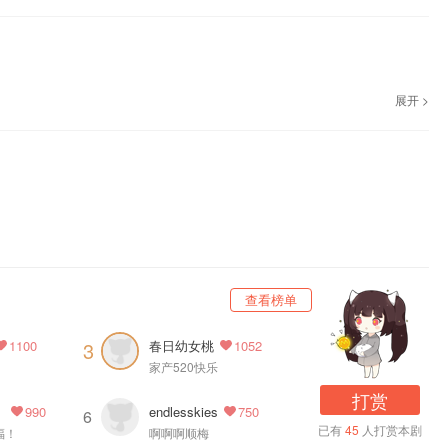
，欢迎收听~
展开 >
部内容。
查看榜单
春日幼女桃
3
1100
1052
家产520快乐
打赏
8G
endlesskies
990
750
6
已有
45
人打赏本剧
福！
啊啊啊顺梅