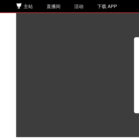
主站
直播间
活动
下载 APP
欲言难止 第122集 我像是哪种人
听书
>
网络小说