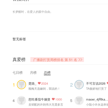
长梦醒时，在爱人的眼中自由。
麦香鸡呢原著，倒霉死勒、顺子等精彩演绎，多人精品有声剧《欲言难止》
共171集，前11集为免费收听集，专辑售价239钻石，购买专辑即可收听全
暂无标签
禁止盗版、篡改、用于其他商业用途等行为，违者将追究法律责任。
真爱榜
=配音组=
广播剧打赏周榜排名
第 51 名
旁白：长安乱
许则：倒霉死勒
七日榜
月榜
总榜
陆赫扬：顺子
顾昀迟：倔强的小红
楚路_
不可言说2026
1
2
2024
陆青墨：云鹤追
顺梅天选赫则，我说的！
TA傲娇地打赏了
贺蔚：蔡杰
池嘉寒：木小柏
想吃番茄牛腩煲
maoer_4jRlkaY7fG
1000
4
5
温然：孙路路（特邀出演）
吴韬配的许则伟大无需多言
小陆小许永远幸