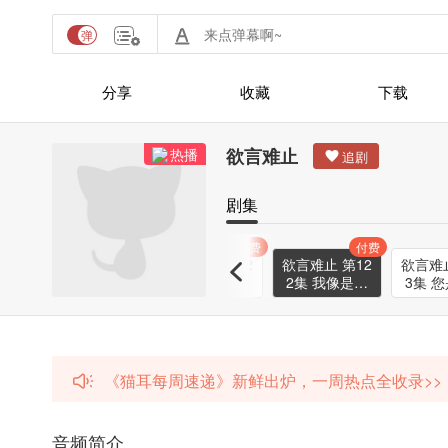
分享
收藏
下载
欲言难止
热播
剧集
付费
付费
付费
付费
11
欲言难止 第12
欲言难止 第12
欲言难止 第12
欲言难止
见
0集 你觉得他
1集 我们小则
2集 我像是哪
3集 
对我很重要？
一点没变
种人
《猫耳每周速递》新鲜出炉，一周热点全收录>>
音频简介