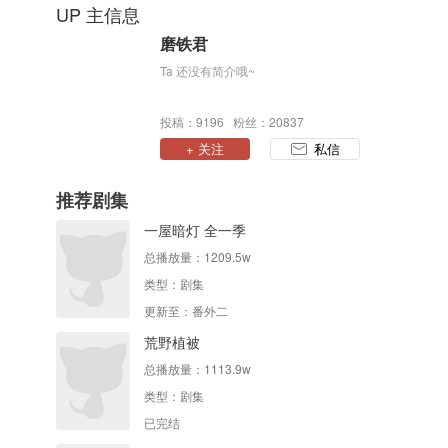
UP 主信息
磨铁君
Ta 还没有简介哦~
投稿：9196 粉丝：20837
+ 关注
私信
推荐剧集
一屋暗灯 全一季
总播放量：
1209.5w
类型：
剧集
更新至：番外二
荒野植被
总播放量：
1113.9w
类型：
剧集
已完结