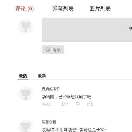
封面画师：么三个零
评论
6
弹幕列表
图片列表
字体设计：澈澈、旺旺小早
美术设计：旺旺小早
表情
最热
最新
温婉的痞子
动物园，已经浮想联翩了吧
05-25
4
回复
聪慧心翎
哎呦喂 不用麻烦您~ 贺蔚也是长官~