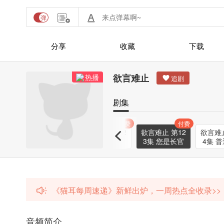
分享
收藏
下载
欲言难止
热播
剧集
付费
付费
付费
付费
12
欲言难止 第12
欲言难止 第12
欲言难止 第12
欲言难止
他
1集 我们小则
2集 我像是哪
3集 您是长官
4集 
？
一点没变
种人
《猫耳每周速递》新鲜出炉，一周热点全收录>>
音频简介