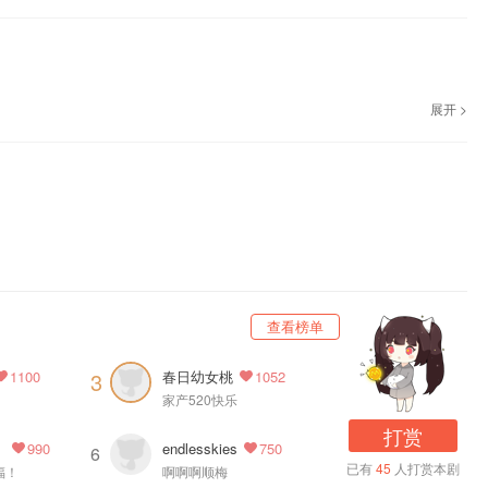
，欢迎收听~
展开 >
部内容。
查看榜单
春日幼女桃
3
1100
1052
家产520快乐
打赏
8G
endlesskies
990
750
6
已有
45
人打赏本剧
福！
啊啊啊顺梅