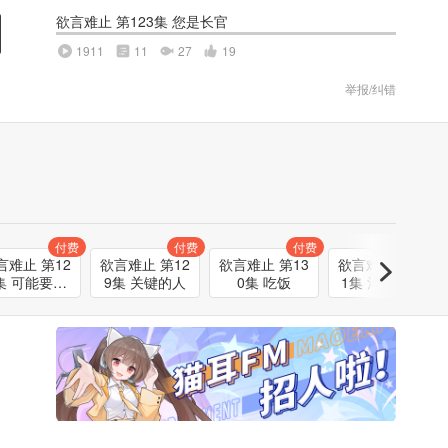
欲言难止 第123集 您是长官
1911
11
27
19
举报/纠错
付费
付费
付费
付费
言难止 第12
欲言难止 第12
欲言难止 第13
欲言难止 第13
集 可能要找
9集 关键的人
0集 吃饭
1集 洋桔梗17
到答案了
朵