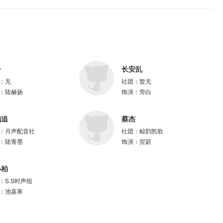
唐吉、貔貅肛、糖小糖、老信、艺恒、云颜、毛一飘、方小明、苏暖意、紫枫
子
长安乱
：
无
社团：
暂无
：
陆赫扬
饰演：
旁白
鹤追
蔡杰
：
月声配音社
社团：
鲸韵凯歌
：
陆青墨
饰演：
贺蔚
小柏
：
S.S时声组
：
池嘉寒