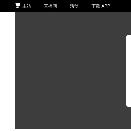
主站
直播间
活动
下载 APP
欲言难止 第123集 您是长官
听书
>
网络小说