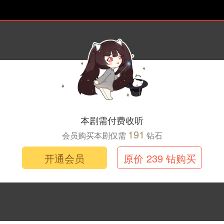
本剧需付费收听
191
会员购买本剧仅需
钻石
开通会员
原价 239 钻购买