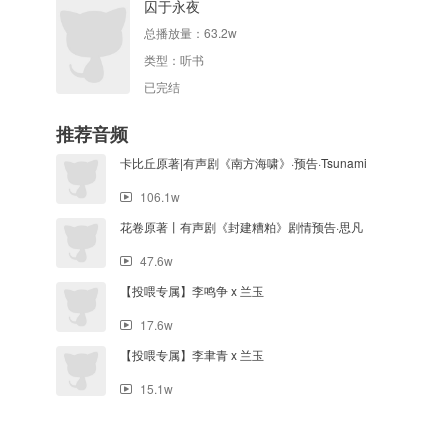
囚于永夜
总播放量：
63.2w
类型：
听书
已完结
推荐音频
卡比丘原著|有声剧《南方海啸》·预告·Tsunami
106.1w
花卷原著丨有声剧《封建糟粕》剧情预告·思凡
47.6w
【投喂专属】李鸣争 x 兰玉
17.6w
【投喂专属】李聿青 x 兰玉
15.1w