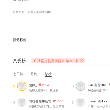
长梦醒时，在爱人的眼中自由。
麦香鸡呢原著，倒霉死勒、顺子等精彩演绎，多人精品有声剧《欲言难止》
共171集，前11集为免费收听集，专辑售价239钻石，购买专辑即可收听全
暂无标签
禁止盗版、篡改、用于其他商业用途等行为，违者将追究法律责任。
真爱榜
=配音组=
广播剧打赏周榜排名
第 51 名
旁白：长安乱
许则：倒霉死勒
七日榜
月榜
总榜
陆赫扬：顺子
顾昀迟：倔强的小红
楚路_
不可言说2026
1
2
2024
陆青墨：云鹤追
顺梅天选赫则，我说的！
TA傲娇地打赏了
贺蔚：蔡杰
池嘉寒：木小柏
想吃番茄牛腩煲
maoer_4jRlkaY7fG
1000
4
5
温然：孙路路（特邀出演）
吴韬配的许则伟大无需多言
小陆小许永远幸