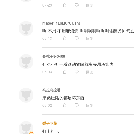
07-23
回复
maoer_1LpLlCrUUTnt
啊 不用 不用麻烦您 啊啊啊啊啊啊啊陆赫扬你怎
06-13
回复
是桃子呀0409
什么小则一看到动物园就失去思考能力
06-03
回复
乌拉乌拉咻
果然姓陆的都是坏东西
06-02
回复
梨子花花
打卡打卡