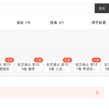
发送
喜欢
投食
用手机看
(19)
(27)
付费
付费
付费
付费
 第12
欲言难止 第12
欲言难止 第12
欲言难止 第12
欲
普通朋友
5集 徽章
6集 人还活
7集 希望你诚
8
着，就是好事
实一点