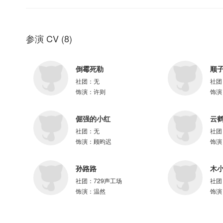
参与配音
关帅、二浮、麻雀、刺猬、释白衣、正直君、南悠、三九、浅草信、逝枫、
儿、调儿
参演 CV
(
8
)
倒霉死勒
顺
=制作组=
社团：
无
社团
出品：磨铁
饰演：
许则
饰演
策划：桑雪、康娜
总监制：桑雪
倔强的小红
云
版权运营：康娜
制作：有点儿酷制作团队
社团：
无
社团
制作人：调儿、月灵纷飞
饰演：
顾昀迟
饰演
配音导演：调儿
项目统筹：月灵纷飞
孙路路
木
剧本修订：李博士、桑雪、调儿
社团：
729声工场
社团
正剧后期：雨歌
饰演：
温然
饰演
正剧对轨：芝麻狐、浅宝
录音师：坨坨、段小珊
录音棚：程有文化、沉听文化