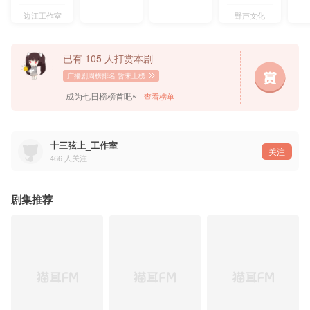
-配音组-
韩龄春：赵毅@阿空-毅
边江工作室
野声文化
陈岁云：刘思岑@我叫刘思岑
旁 白：家明@家明_HF
已有 105 人打赏本剧
参与演出：阿熊@阿熊就是前无、陈景妍@S妍小c、来晓风@来晓风Leslie、李元元@沐沐沐晨
广播剧周榜排名
暂未上榜
——猫耳FM独家播出，付费内容禁止二改、二传及商用——
成为七日榜榜首吧~
查看榜单
十三弦上_工作室
关注
466
人关注
剧集推荐