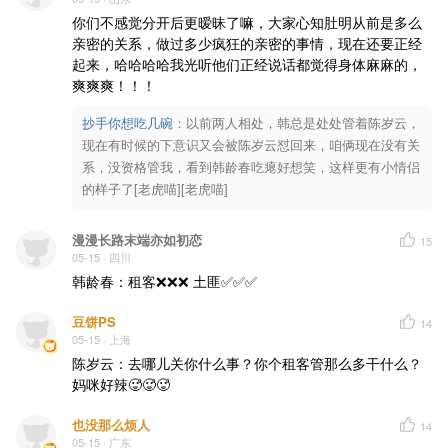
你们不感觉分开后更暧昧了嘛，大家心知肚明从前是多么
亲密的关系，做过多少疯狂的亲密的事情，现在还要正经
起来，哈哈哈哈我光听他们正经说话都觉得身体麻麻的，
爽爽爽！！！
抄手你想吃几碗
：
以前两人相处，韩总是处处管着陈岁云，
现在有时候的下意识又会被陈岁云怼回来，咱俩现在没有关
系，没资格管我，看到韩龄春吃瘪好想笑，这样更有小情侣
的样子了[老虎喵][老虎喵]
漫漫长路末端亦如初恋
15
05-15
· 四川
韩龄春：租客❌❌❌ 土匪✅✅✅
豆饼PS
14
05-15
· 上海
陈岁云：去哪儿关你什么事？你个租客管那么多干什么？

妈咪好辣🥵🥵🥵
也没那么烦人
14
05-15
· 广东