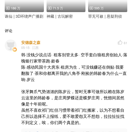
186 万
71.5 万
595 万
诛仙 | 3D环绕声广播剧
神藏 | 古玩解密
罪无可赦 | 悬疑刑侦
评论
安德森之森
61
05-15
· 江西
韩·没钱少说点话· 租客别管太多· 空手套白狼租房创始人·落
魄银行家带茶跑·龄春

陈·感动民国十大房东·租房为生，可没钱赚还在倒贴·我要
翻脸了·茶和你都离开我的八角亭·刚捡的韩龄春为什么一直
响·岁云

张牙舞爪气势汹汹的陈岁云，暂时无事可做所以赖在陈岁
云这里的韩龄春，是庄周梦蝶还是蝶梦庄周，恍惚间居然
像是十年前呢。

虽然不喜欢祁门红但习惯带着祁门红搬家，以为不想看自
己所以选择不上报纸，爱不敢爱怨又不想怨，拉拉扯扯找
不到定义，唉，你们两个真是的。