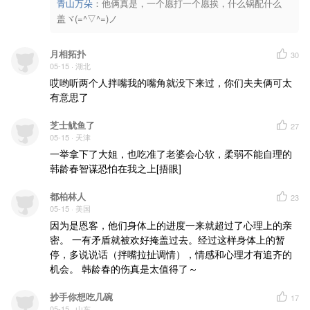
青山万朵
：
他俩真是，一个愿打一个愿挨，什么锅配什么
盖ヾ(=^▽^=)ノ
月相拓扑
30
05-15
· 湖北
哎哟听两个人拌嘴我的嘴角就没下来过，你们夫夫俩可太
有意思了
芝士鱿鱼了
27
05-15
· 天津
一举拿下了大姐，也吃准了老婆会心软，柔弱不能自理的
韩龄春智谋恐怕在我之上[捂眼]
都柏林人
23
05-15
· 美国
因为是恩客，他们身体上的进度一来就超过了心理上的亲
密。 一有矛盾就被欢好掩盖过去。经过这样身体上的暂
停，多说说话（拌嘴拉扯调情），情感和心理才有追齐的
机会。 韩龄春的伤真是太值得了～
抄手你想吃几碗
17
05-15
· 山东