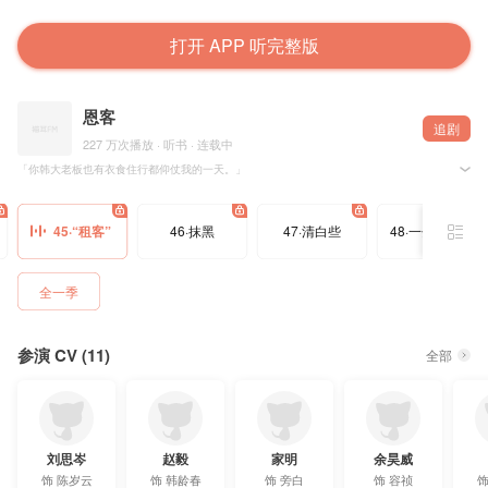
打开 APP 听完整版
恩客
追剧
227 万次播放 · 听书 · 连载中
「你韩大老板也有衣食住行都仰仗我的一天。」
@长佩文学 半缘修道@半缘修道不吃饭 原著，@十三弦上_工作室 出品，@弭耳工作室 制作，有声
45·“租客”
46·抹黑
47·清白些
48·一分富裕也没有
-制作组-
出品/制片：Mi米、Winnie
监制：Mi米、Winnie、孙伯恩@孙伯恩恩
统筹：鲨鲨@汽水雨Lucid
全一季
编剧：诺艾尔
后期：姜羽@后期姜羽
配音导演：陈怡帆@业3果
录音师：花椒、天天
参演 CV (11)
录音棚：沉听文化
全部
字幕组：@OCIR·字幕组
-视效组-
视觉监制：Mi米
设计：Winnie
画师：摸摸sg@摸摸sg
刘思岑
赵毅
家明
余昊威
题字：楚祺
饰
陈岁云
饰
韩龄春
饰
旁白
饰
容祯