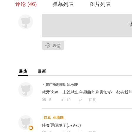
评论
46
弹幕列表
图片列表
表情
最热
最新
・在广播剧里听音乐SP
就爱这种一上线就出主题曲的利索架势，都去我的
05-15
19
回复
_红豆_生南国_
伴奏更缱绻了(｡◕∀◕｡)