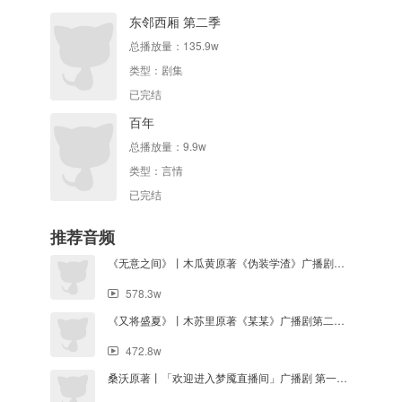
东邻西厢 第二季
总播放量：
135.9w
类型：
剧集
已完结
百年
总播放量：
9.9w
类型：
言情
已完结
推荐音频
《无意之间》丨木瓜黄原著《伪装学渣》广播剧主题曲
578.3w
《又将盛夏》丨木苏里原著《某某》广播剧第二季主题曲
472.8w
桑沃原著丨「欢迎进入梦魇直播间」广播剧 第一季 · 主题曲「Believer」