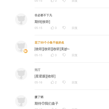
05-15
3
回复
非必要不下凡
期待[收听]
05-15
3
回复
花了50个小鱼干改的名
[收听][收听][收听]美妙~
05-15
3
回复
汔汀
[星星眼][收听]
05-16
2
回复
撅了韬
期待🥺我们蛊子