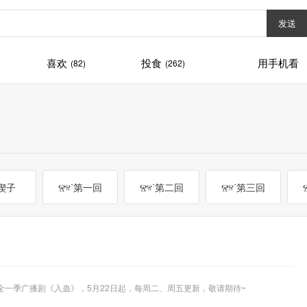
发送
喜欢
投食
用手机看
(82)
(262)
ᐝ楔子
Ⱄⱄᐝ第一回
Ⱄⱄᐝ第二回
Ⱄⱄᐝ第三回
，全一季广播剧《入蛊》，5月22日起，每周二、周五更新，敬请期待~