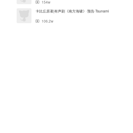
154w
卡比丘原著|有声剧《南方海啸》·预告·Tsunami
106.2w