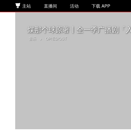
主站
直播间
活动
下载 APP
煤那个球原著丨全一季广播剧「入
音乐
>
OP/ED/OST