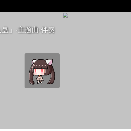
蛊」·主题曲·伴奏