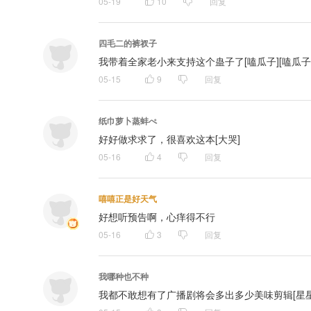
05-19
10
回复
四毛二的裤衩子
我带着全家老小来支持这个蛊子了[嗑瓜子][嗑瓜子
05-15
9
回复
纸巾萝卜蒸蚌ぺ
好好做求求了，很喜欢这本[大哭]
05-16
4
回复
嘻嘻正是好天气
好想听预告啊，心痒得不行
05-16
3
回复
我哪种也不种
我都不敢想有了广播剧将会多出多少美味剪辑[星星