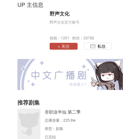
UP 主信息
野声文化
野声文化官方账号
投稿：1251 粉丝：33782
+ 关注
私信
推荐剧集
非职业半仙 第二季
总播放量：
225.8w
类型：
剧集
已完结