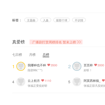
ᕱ制作组ᕱ
制作：阿黄@huanghuanga__
制片：八岁@八八八八八岁
题字：走走@走走uuu
标签：
主题曲
入蛊
煤那个球
不识情
海报设计：惊喧@惊起喧声_
ᕱ主题曲🐾不识情 伴奏ᕱ
制作人：徐一@徐一_
真爱榜
广播剧打赏周榜排名
暂未上榜
作曲/编曲：洪施锐/徐一
混音/母带：顾宇霄
七日榜
月榜
总榜
音乐制作：杭州乐馨文化艺术有限公司
我哪种也不种
页页梓
1
2
3500
3000
——本作品为有偿版权内容，禁止二改、二传及商用——
段邵99(ˊ˘ˋ*)
好听！
云上初月
阿莫西林猫_
1110
4
5
张福正受役好听
张福正邵凡安好