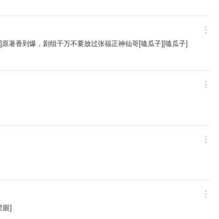
]原著香到爆，剧组千万不要放过张福正神仙哥[嗑瓜子][嗑瓜子]
眼]