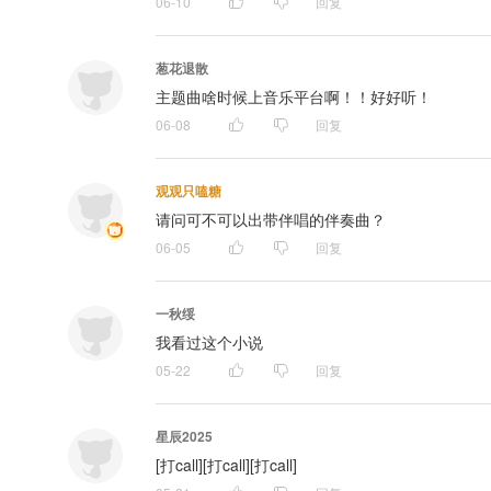
06-10
回复
葱花退散
主题曲啥时候上音乐平台啊！！好好听！
06-08
回复
观观只嗑糖
请问可不可以出带伴唱的伴奏曲？
06-05
回复
一秋绥
我看过这个小说
05-22
回复
星辰2025
[打call][打call][打call]