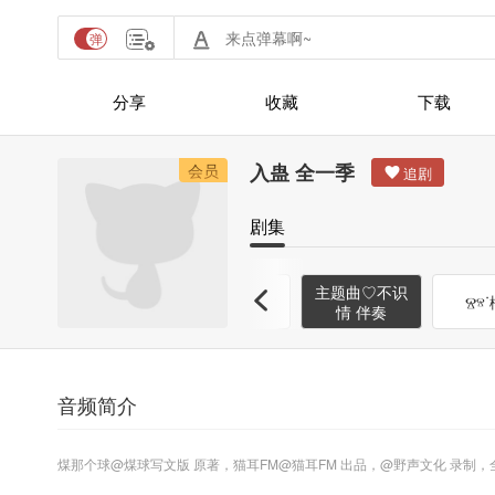
分享
收藏
下载
入蛊 全一季
会员
剧集
主题曲♡不识
主题曲♡不识
Ⱄⱄ
情
情 伴奏
音频简介
煤那个球@煤球写文版 原著，猫耳FM@猫耳FM 出品，@野声文化 录制