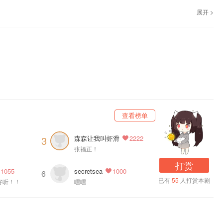
展开 >
查看榜单
森森让我叫虾滑
3
2222
张福正！
打赏
secretsea
1055
1000
6
已有
55
人打赏本剧
好听！！
嘿嘿