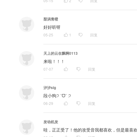
05-15
2
回复
梨涡青橙
好好听呀
05-25
1
回复
天上的云在飘啊0113
来啦！！！
07-07
回复
汐汐sig
段小狗੭ ˙ᗜ˙ ੭
06-29
回复
发动机发
哇，正正受了！他的攻受音我都喜欢，但是最喜欢的