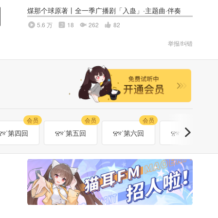
煤那个球原著丨全一季广播剧「入蛊」·主题曲·伴奏
5.6 万
18
262
82
举报/纠错
会员
会员
会员
会员
Ⱄⱄᐝ第四回
Ⱄⱄᐝ第五回
Ⱄⱄᐝ第六回
Ⱄⱄᐝ第七回