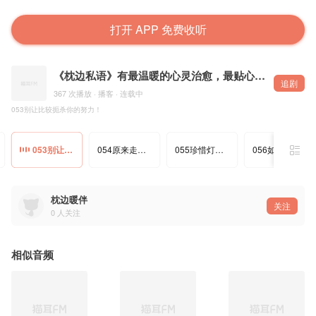
打开 APP 免费收听
《枕边私语》有最温暖的心灵治愈，最贴心的睡前陪伴!
追剧
367 次播放 · 播客 · 连载中
053别让比较扼杀你的努力！
053别让比较扼杀你的努力！
054原来走捷径也会让人心虚！
055珍惜灯火与光阴，生活更有温度！
056如何跳出自我内耗的怪圈？
枕边暖伴
关注
0
人关注
相似音频