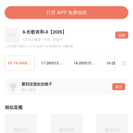
打开 APP 免费收听
8-长歌有和-8【2026】
追剧
5.3 万次播放 · 专辑 · 连载中
上传音频 纯属个人行为 如有不当 烦请联系 立删致歉
16-260515晚场《零号公路-片》
17-260515晚场《你是我的女人》
18-260515晚场《漫步香港1999》
19-260515晚场《垃圾》
累到没朋友的推子
关注
30
人关注
相似音频