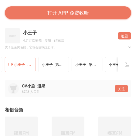
打开 APP 免费收听
小王子
追剧
4.7 万次播放 · 专辑 · 已完结
麦子是金黄色的，它就会使我想起你。
--欢迎收听CV小剧《小王子》系列音频，每周日更新。
小王子--第二十一期
小王子--第二十二期
小王子--第二十三期
小王子--第二十四期
CV小剧_澄果
关注
6723
人关注
相似音频