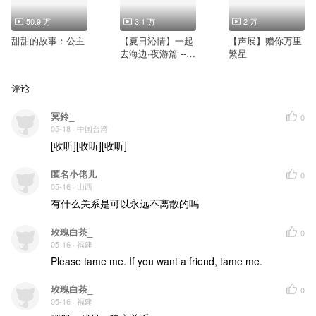
50.9 万
3.1 万
2 万
甜甜的故事：公主
【夏日沁情】一起
【声展】赠你万里
去海边·夜游篇 --C
繁星
V小剧
评论
冥鈴_
0
05-18
· 中国台湾
[收听][收听][收听]
匿名小佬儿
0
05-16
· 山西
有什么关系是可以永远不离散的吗
玫瑰白茶_
0
05-16
· 福建
Please tame me. If you want a friend, tame me.
玫瑰白茶_
0
05-16
· 福建