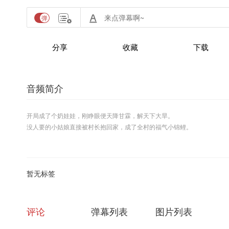
分享
收藏
下载
音频简介
开局成了个奶娃娃，刚睁眼便天降甘霖，解天下大旱。
没人要的小姑娘直接被村长抱回家，成了全村的福气小锦鲤。
小秀才王金贵解不开的谜题，她旁敲侧击，给家里养出个状元；
王金清姻缘不佳，她随随便便出个门就帮他喜结良缘；
王金宝苦无名师，她随手一指选的老师却助他功成名就；
就连半路被坏人掳走，都能被隐居的小王爷捡到。
暂无标签
从此小王爷立志要将小锦鲤拐回家……
评论
弹幕列表
图片列表