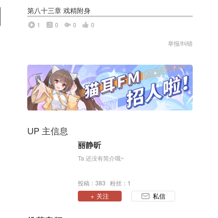
第八十三章 戏精附身
1
0
0
0
举报/纠错
UP 主信息
丽静昕
Ta 还没有简介哦~
投稿：383 粉丝：1
+ 关注
私信