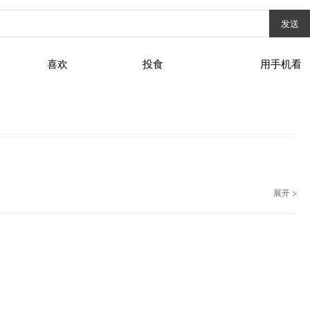
发送
喜欢
投食
用手机看
展开 >