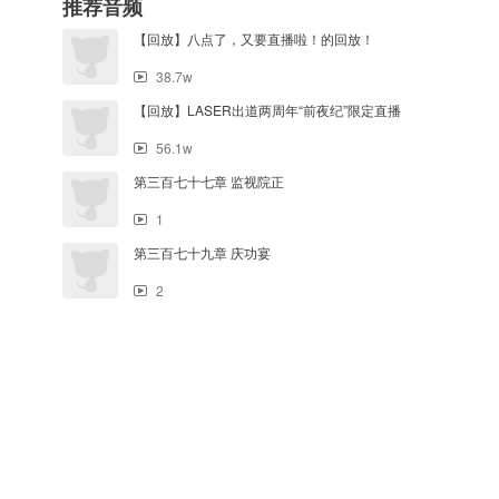
推荐音频
【回放】八点了，又要直播啦！的回放！
38.7w
【回放】LASER出道两周年“前夜纪”限定直播
56.1w
第三百七十七章 监视院正
1
第三百七十九章 庆功宴
2