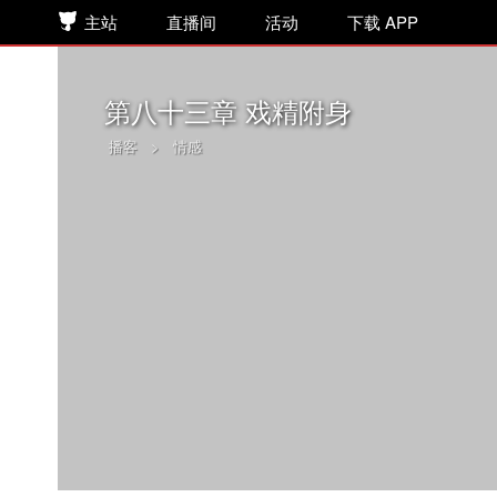
主站
直播间
活动
下载 APP
第八十三章 戏精附身
播客
>
情感