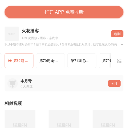
打开 APP 免费收听
火花播客
追剧
479 次播放 · 播客 · 连载中
职场中该不该对抗领导？基于事实还是盲从？如何专业表达反对意见，既守住底线又保护自己？一
第69期 你敢为责任心跟领导“较真”吗？
第70期 老板逼你 “表忠心”？别傻了，先守好职业道德再说
第71期 你的 AI 正在悄悄学坏？
第72期 开门杀：那一秒是谁酿了悲剧？
丰月青
关注
0
人关注
相似音频