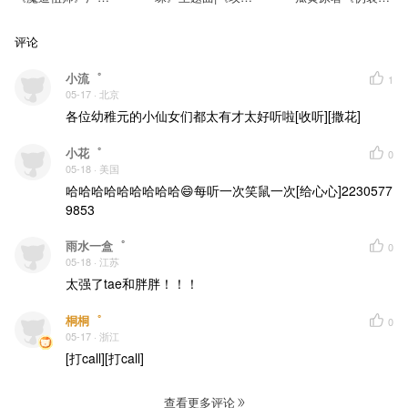
剧主题曲
先生》
渣》广播剧主题曲
评论
小流゜
1
05-17
· 北京
各位幼稚元的小仙女们都太有才太好听啦[收听][撒花]
小花゜
0
05-18
· 美国
哈哈哈哈哈哈哈哈哈😄每听一次笑鼠一次[给心心]2230577
9853
雨水一盒゜
0
05-18
· 江苏
太强了tae和胖胖！！！
桐桐゜
0
05-17
· 浙江
[打call][打call]
查看更多评论