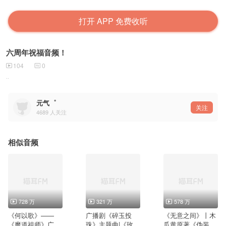
打开 APP 免费收听
六周年祝福音频！
104
0
..
元气゜
关注
4689
人关注
相似音频
728 万
321 万
578 万
《何以歌》——
广播剧《碎玉投
《无意之间》丨木
《魔道祖师》广播
珠》主题曲|《玫瑰
瓜黄原著《伪装学