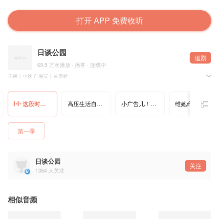
打开 APP 免费收听
日谈公园
追剧
69.5 万次播放 · 播客 · 连载中
主播｜小伙子 嘉宾｜孟庆延
天津队守门员施连志指导三十年前的一段采访，最近意外走红互联网，大家纷纷玩梗“最佳状态”。
如果说生活有最佳状态，那到底是由什么组成的？这是一个值得拆解与探讨的事。每一个人想要自
他俩聊到最后，确认了一个事实：人出生之后有了意识，将会在某一天知道自己未来会向死亡，这往
这段时间主要是想辙，把我的生活恢复到最佳状态
高压生活自救指南
小广告儿！日谈看世界，巴厘岛咖喱现场贡！
维她命：锅气卤香甜汤暖，这就是潮汕味道
｜songlist｜
Il Giardino Armonico - Concerto for 2 Cellos in G minor RV531I Allegro
第一季
｜关注我们｜
点击日谈公园品牌官网，了解更多
微信公众号：日谈公园
微博：@日谈公园
日谈公园
关注
小红书：日谈公园
1364
人关注
即刻：日谈李小日
B站：日谈公园
相似音频