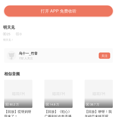
打开 APP 免费收听
明天见
25
0
明天见！
乌十一_竹音
关注
152
人关注
相似音频
80.2 万
14.8 万
38.7 万
【回放】哎呀妈呀
【回放】《犯心》
【回放】咿呀！我
我来了！
广播剧狂欢祭直播
羊磕巴来猫耳嚯嚯