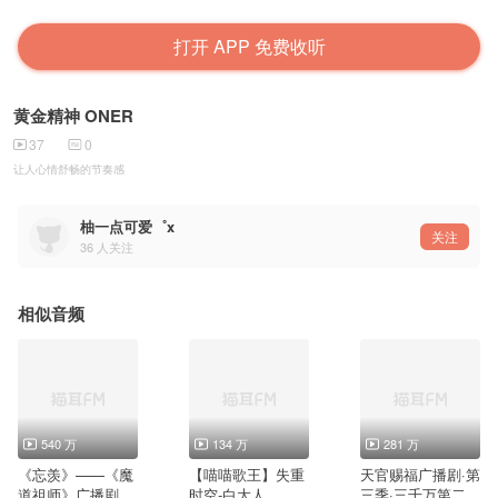
打开 APP 免费收听
黄金精神 ONER
37
0
让人心情舒畅的节奏感
柚一点可爱゜x
关注
36
人关注
相似音频
540 万
134 万
281 万
《忘羡》——《魔
【喵喵歌王】失重
天官赐福广播剧·第
道祖师》广播剧第
时空-白大人
三季·三千万第二弹