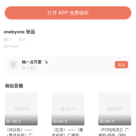
打开 APP 免费收听
onebyone 张远
11
0
老房子改造
柚一点可爱゜x
关注
36
人关注
相似音频
728 万
540 万
565 万
《何以歌》——
《忘羡》——《魔
《FOG[电竞]》广
《魔道祖师》广播
道祖师》广播剧第
播剧-插曲《Whisp