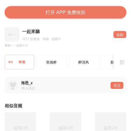
打开 APP 免费收听
一起來聽
追剧
1217 次播放 · 专辑 · 连载中
愛聽～一起聽🫶🏻
苹果
双抛桥
醉清风
影子说
海恩_z
关注
18
人关注
相似音频