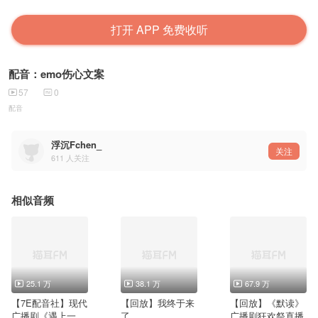
打开 APP 免费收听
配音：emo伤心文案
57
0
配音
浮沉Fchen_
关注
611
人关注
相似音频
25.1 万
38.1 万
67.9 万
【7E配音社】现代
【回放】我终于来
【回放】《默读》
广播剧《遇上一个
了……
广播剧狂欢祭直播