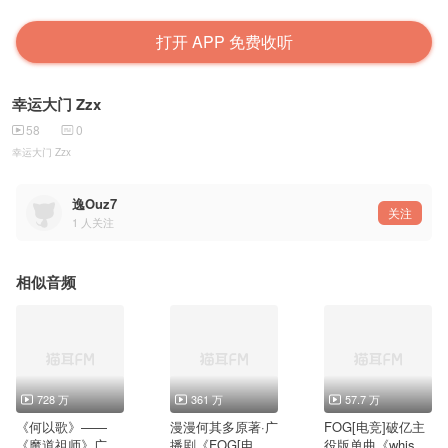
打开 APP 免费收听
幸运大门 Zzx
58
0
幸运大门 Zzx
逸Ouz7
关注
1
人关注
相似音频
728 万
361 万
57.7 万
《何以歌》——
漫漫何其多原著·广
FOG[电竞]破亿主
《魔道祖师》广播
播剧《FOG[电
役版单曲《whispe