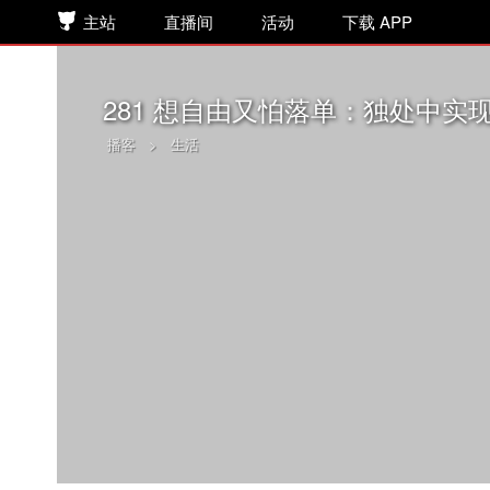
主站
直播间
活动
下载 APP
281 想自由又怕落单：独处中实
播客
>
生活