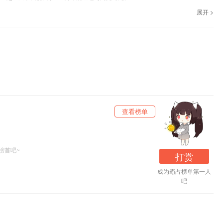
展开 >
一步、每一次呼吸的节奏，都是一段只能由自己去感受和消化的旅程。
与无助的时刻 。
壁班门口苦等，到成年后换新工作，恐惧
“
没人一起吃饭
”
变成了一件特别具体的事
几个朋友才能吃到东西 ？
查看榜单
以及永远要用播客和电视当
BGM
的声音依赖 。小希第一次拥有独居空间，享受不
榜首吧~
打赏
的Steve克罗地亚游，选择独自在威尼斯日行三万步暴走，享受不用导航的随缘迷
成为霸占榜单第一人
吧
吸声，完全掌握自己的节奏 。在德国村里沿河骑车去拉登堡的闲适感 。一个人去
），原本以为是运动励志片，结果被全员暴躁的剧情和甜茶的角色气到头晕，花钱