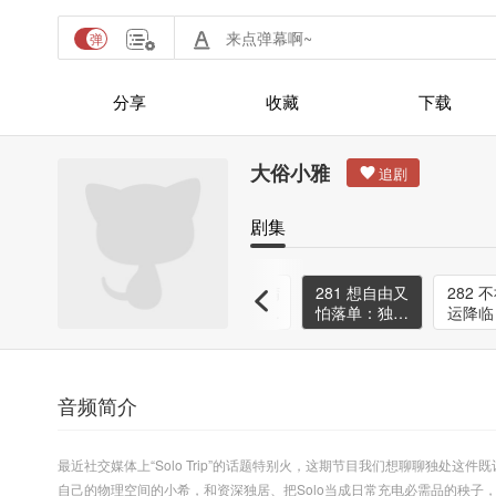
分享
收藏
下载
大俗小雅
剧集
看世
279 活在当下
280 被吐槽“精
281 想自由又
282 
就是
的消费：那些
英叙事”后，聊
怕落单：独处
运降临
狠
无法被AI替代
聊我们的“毛坯
中实现对生活
立自己
！
的感官瞬间
生活”
的掌控
量
音频简介
最近社交媒体上
“Solo Trip”
的话题特别火，
这期节目我们想聊聊独处这件既
自己的物理空间的小希
，和资深独居、把
Solo
当成日常充电必需品的秧子