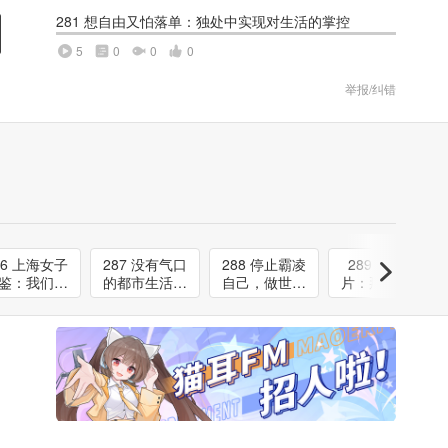
281 想自由又怕落单：独处中实现对生活的掌控
5
0
0
0
举报/纠错
86 上海女子
287 没有气口
288 停止霸凌
289 盛夏切
鉴：我们在
的都市生活，
自己，做世界
片：那些让生
会里寻找什
停下来喘口气
上对自己最好
活重新成为生
么？
的人
活的时刻