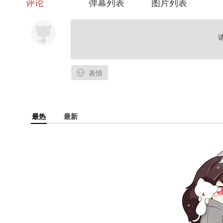
评论
弹幕列表
图片列表
表情
最热
最新
联系方式
商务合作请发送邮件至：
dsxy.podcast@outlook.com
我们的日常碎碎念？
秧子：小红书
/
微博
@
秧子
Aria
｜
Ins@phyllis.zhong
小希：小红书
/
微博
@
小希小希
xi
官方账号：微博
@
大俗小雅
Pod
｜小红书
@
大俗小雅播客