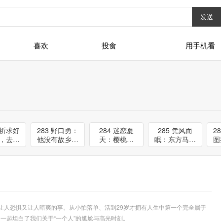
发送
喜欢
投食
用手机看
不祈求好
283 野口勇：
284 迷恋夏
285 凭风而
2
，去建
他没有故乡，
天：樱桃西
眠：东方马蒂
图
的正能
却用设计为我
瓜，森林山
斯的悲情人生
约
循环
们创造家的温
庄，晚风球场
与浪漫写意
暖
和多巴胺的一
切
让人恐惧又让人暗爽的事。从小怕落单、活到
29
岁才拥有人生中第一个完全属于
，一起坦白了我们关于
“
一个人
”
的尴尬与高光时刻。