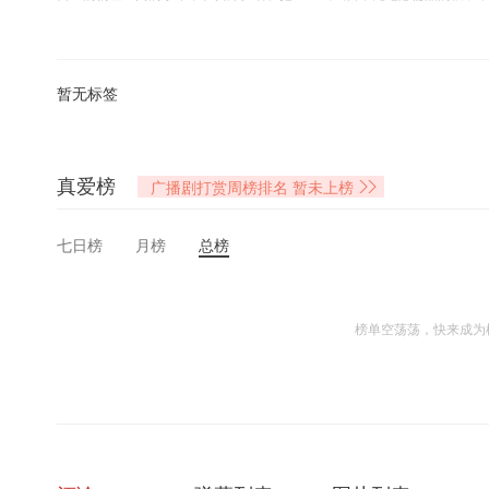
独自生活和旅行就像是跑一场马拉松，赛道周围虽然都是人，但你脚下的每
我们聊到了
暂无标签
耻感与刻板印象
—
那些觉得
“
一个人很惨
”
的至暗时刻
l
社会语境的裹挟：为什么我们总觉得一个人就等于
“
没朋友
”
？
l
一个人很需要拥抱的瞬间：秧子爷爷去世时，独自坐在德国河边倍感悲伤
真爱榜
l
为了有搭子可以多拼：小希的
广播剧打赏周榜排名
“
找饭搭子血泪史
暂未上榜
”：
从小学住校、初高中在隔
。
l
中餐的
“
单身不友好
”
：为什么亚洲菜天然不适合一个人吃，每次都需要多叫
七日榜
月榜
总榜
拿回绝对掌控权
—
第一次一个人觉得很爽的瞬间
l
独居的隐秘快乐：秧子的
8
年独居心得，规律的大扫除、晚上给绿植浇水，
榜单空荡荡，快来成为
穿衣服在家自由走动的畅快感 。
l
一个人的
Solo Trip
：小希被迫独自旅行
3
天的意外收获 。秧子拒绝了
12
天
路，以及水上出租车和双年展带来的快乐 。
l
抛开搭子去运动：放弃找人陪的执念，自己跑步其实很爽，不用听对方的呼
健身房或出席活动，其实是全新的开始。
l
一个人去看电影大踩雷实录：一个人去看《至尊马蒂》（
Marty Supreme
买罪受的搞笑吐槽 。