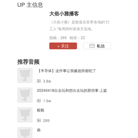
UP 主信息
大俗小雅播客
《大俗小雅》是散落在世界各地的“打
工人”每周跨时差谈天说地。
投稿：285 粉丝：22
+ 关注
私信
推荐音频
【半导体】这件事让我尴尬癌都犯了
3.8w
20240418出去玩和想出去玩的那些事·上篇
1.9w
毅毅
289
曲