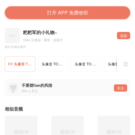
打开 APP 免费收听
粑粑军的小礼物~
追剧
1864 次播放 · 播客 · 连载中
奶白专属头像音
头像音 TO 奶白
头像音 TO 新嘟
头像音 TO 德芙
头像音 TO 坐等听风
不要碧lian的风指
关注
954
人关注
相似音频