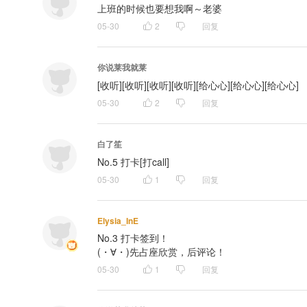
上班的时候也要想我啊～老婆
05-30
2
回复
你说莱我就莱
[收听][收听][收听][收听][给心心][给心心][给心心]
05-30
2
回复
白了笙
No.5 打卡[打call]
05-30
1
回复
Elysia_InE
No.3 打卡签到！

(⁠・⁠∀⁠・⁠)先占座欣赏，后评论！
05-30
1
回复