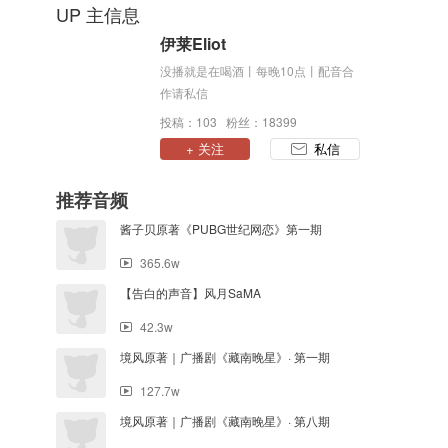
UP 主信息
伊莱Eliot
没播就是在喝酒丨每晚10点丨配音合
作请私信
投稿：103 粉丝：18399
+ 关注
私信
推荐音频
酱子贝原著《PUBG世纪网恋》第一期
365.6w
【告白的声音】风月SaMA
42.3w
境风原著｜广播剧《藏南晚星》· 第一期
127.7w
境风原著｜广播剧《藏南晚星》· 第八期