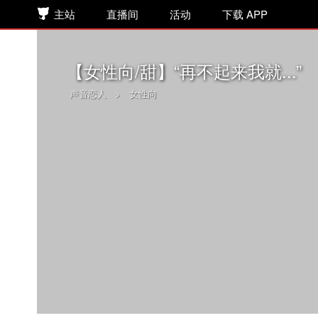
主站
直播间
活动
下载 APP
【女性向/甜】“再不起来我就...”
声音恋人
>
女性向