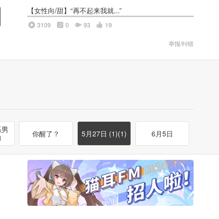
【女性向/甜】“再不起来我就...”
3109
0
93
19
举报/纠错
系男
你醒了？
5月27日 (1)(1)
6月5日
1