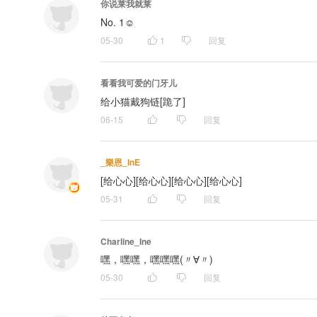
你说莱我就莱
No. 1☺️
05-30
1
回复
看看我可爱的门牙儿
给小猫戴狗链[跪了]
06-15
回复
_樂恩_InE
[给心心][给心心][给心心][给心心]
05-31
回复
Charline_Ine
嘿，嘿嘿，嘿嘿嘿(〃∀〃)
05-30
回复