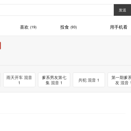
发送
喜欢
投食
用手机看
(19)
(93)
雨天开车 混音
爹系男友第七
第一期爹
共犯 混音 1
1
集 混音 1
友 混音 