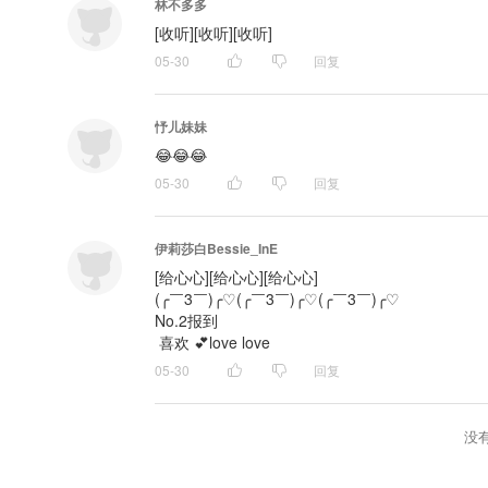
林不多多
[收听][收听][收听]
05-30
回复
忬儿妹妹
😂😂😂
05-30
回复
伊莉莎白Bessie_InE
[给心心][给心心][给心心]

(╭￣3￣)╭♡(╭￣3￣)╭♡(╭￣3￣)╭♡

No.2报到

 喜欢 💕love love
05-30
回复
没