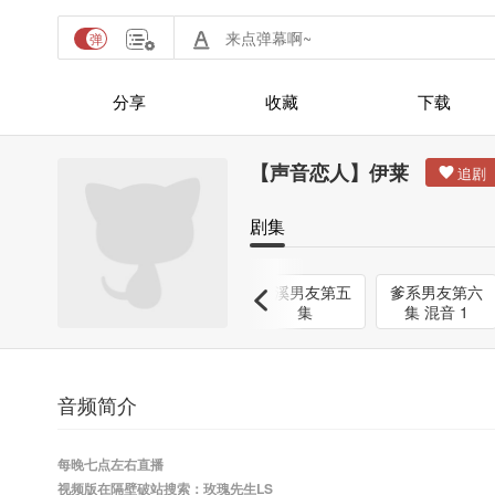
分享
收藏
下载
【声音恋人】伊莱
剧集
“叮~玫瑰先生
【爹系男
叠溪男友第五
爹系男友第六
给你的语音条”
友】“我老公和
集
集 混音 1
我老板竟然...”
音频简介
每晚七点左右直播
视频版在隔壁破站搜索：玫瑰先生LS