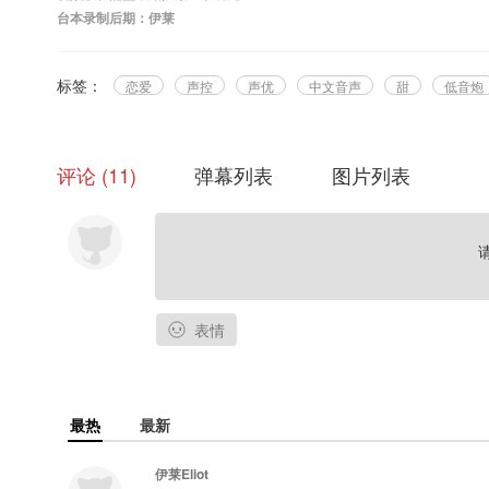
台本录制后期：伊莱
标签：
恋爱
声控
声优
中文音声
甜
低音炮
评论
11
弹幕列表
图片列表
表情
最热
最新
伊莱Eliot