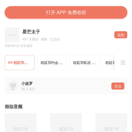
打开 APP 免费收听
星芒太子
追剧
497 次播放 · 播客 · 已完结
程廷羽约会 密室逃脱
程廷羽约会 密室逃脱
程廷羽约会 国王游戏
程廷羽私语 生病的小狗
程廷羽互动语音合集1
小波罗
关注
29
人关注
相似音频