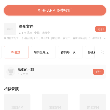
打开 APP 免费收听
深夜文伴
追剧
273 次播放 · 专辑 · 连载中
我们都曾为了一个目标拼尽全力，最后却以惨败收场。在这个只看重结果的时代，那些没有成功、
即使没有掌声，也要优雅谢幕
感情里最无力的，就是那极度不平等的“单票否决权”
你的每一次暴怒，都在为你的认知买单
停止精神内耗,学会对生活说“那又怎样”
温柔的小刺
关注
0
人关注
相似音频