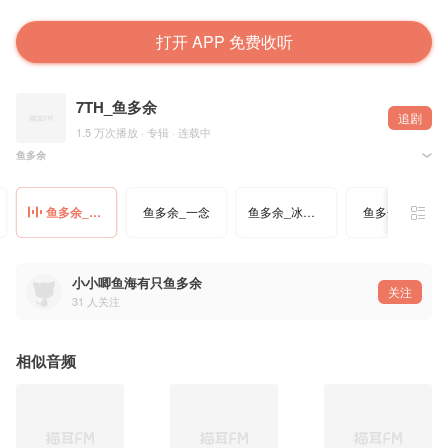
打开 APP 免费收听
7TH_鱼多余
追剧
1.5 万次播放 · 专辑 · 连载中
鱼多余
古风、流行、民谣、R&B
请大家在猫耳 关注 鱼多余~
鱼多余_花絮_上链结鱼鱼小米辣椒兜
鱼多余_一念
鱼多余_冰河时代
鱼多余_玻璃
他就是dy那个鱼多余
每天下午 15:00-？ 晚上 19:00-24:00 直播
小小唧鱼海有只鱼多余
关注
31
人关注
相似音频