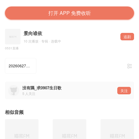
打开 APP 免费收听
景向谁依
追剧
10 次播放 · 专辑 · 连载中
0531直播
20260627景向谁依直播 夜幕审判
没有隅_求0907生日歌
关注
5
人关注
相似音频