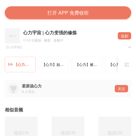
打开 APP 免费收听
心力宇宙 | 心力变强的修炼
追剧
1115 次播放 · 播客 · 连载中
【心力宇宙】
人生无常，你越早开始构建反脆弱系统，越能抵御不确定性，并在意外中获益。
【心力】面对不确定的世界，你真的要早点开始构建反脆弱系统
【心力】如何提升你的语言审美
【心力】被嘲笑30年的人，是如何保持心力的 mp3
【心力】学会正确下指令，大脑才会配合你，宇宙才会配合你
如何构建反脆弱的人生系统？请收听本期节目
若辰说心力
关注
4
人关注
相似音频