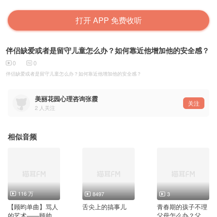
打开 APP 免费收听
伴侣缺爱或者是留守儿童怎么办？如何靠近他增加他的安全感？
0
0
伴侣缺爱或者是留守儿童怎么办？如何靠近他增加他的安全感？
美丽花园心理咨询张霞
关注
2
人关注
相似音频
116 万
8497
3
【顾昀单曲】骂人
舌尖上的搞事儿
青春期的孩子不理
的艺术——顾帅叨
父母怎么办？父母