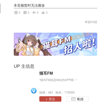
本音频暂时无法播放
0
0
0
0
举报/纠错
UP 主信息
猫耳FM
“猫耳FM就是M站的APP哦！”
投稿：491 粉丝：175593
+ 关注
私信