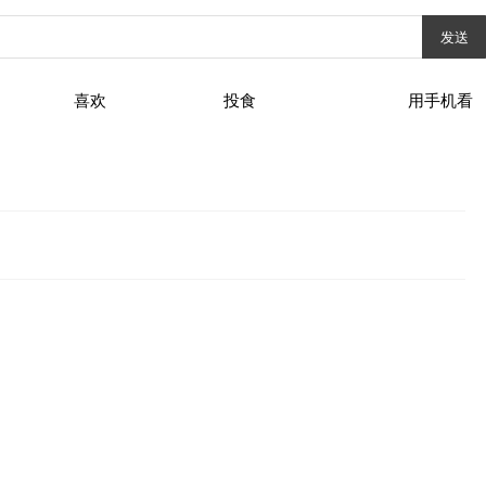
发送
喜欢
投食
用手机看