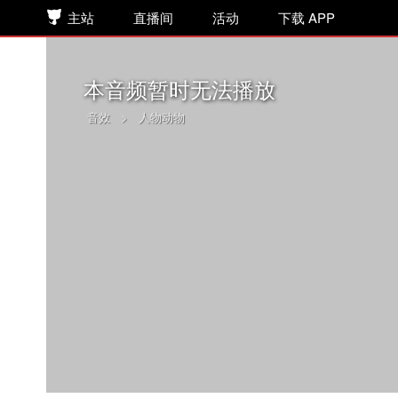
主站
直播间
活动
下载 APP
本音频暂时无法播放
音效
>
人物动物