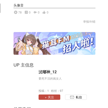
头像音
78
0
0
0
举报/纠错
UP 主信息
沋喐神_12
要死不活的疯女人
投稿：1 粉丝：97
+ 关注
私信