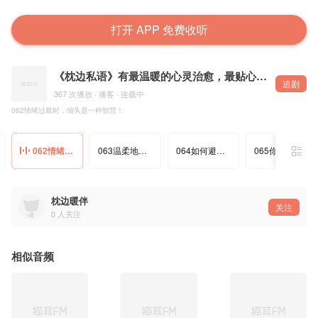
打开 APP 免费收听
《枕边私语》有最温暖的心灵治愈，最贴心的睡前陪伴!
追剧
367 次播放 · 播客 · 连载中
062情绪过载时，缩头是一种智慧！
062情绪过载时，缩头是一种智慧！
063温柔地爱自己真的很重要！
064如何避免小错误酿成大麻烦？
065你是否也在寻找内心的平静与力量？
枕边暖伴
关注
0
人关注
相似音频