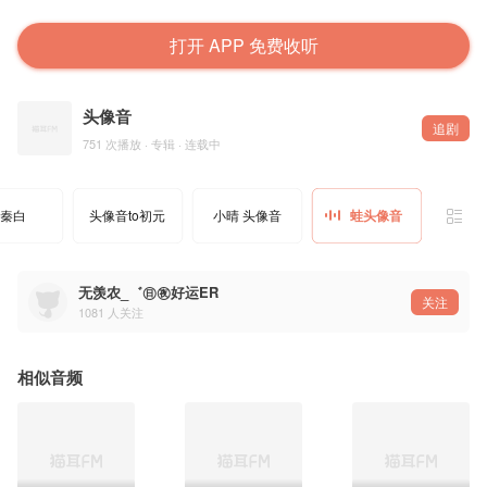
打开 APP 免费收听
头像音
追剧
751 次播放 · 专辑 · 连载中
o秦白
头像音to初元
小晴 头像音
蛙头像音
无羡农_゛㊐㊰好运ER
关注
1081
人关注
相似音频