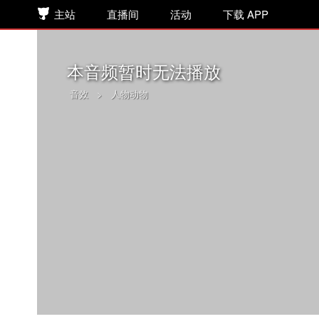
主站
直播间
活动
下载 APP
本音频暂时无法播放
音效
>
人物动物