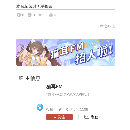
本音频暂时无法播放
0
0
0
0
举报/纠错
UP 主信息
猫耳FM
“猫耳FM就是M站的APP哦！”
投稿：491 粉丝：175598
+ 关注
私信