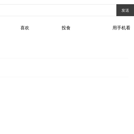
发送
喜欢
投食
用手机看